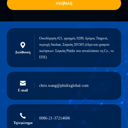
υποβολή
Οικοδόμηση #21, φραγμός 9299, δρόμος Tingwei,
περιοχή Jinshan, Σαγκάη 201505 (έδρα και γραφείο
πωλήσεων: Σαγκάη Phidix που ανταλλάσσει τη Co., το
Διεύθυνση
ΕΠΕ)
chris.wang@phidixglobal.com
E-mail
0086-21-37214606
Τηλεφώνημα