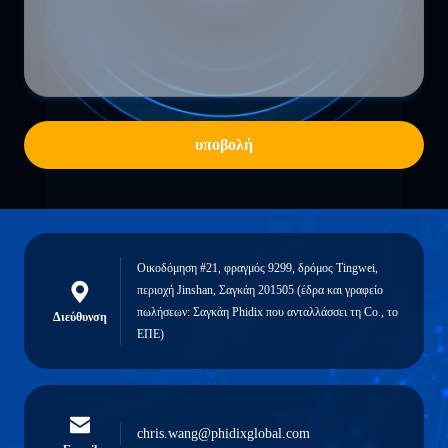
υποβολή
Οικοδόμηση #21, φραγμός 9299, δρόμος Tingwei,
περιοχή Jinshan, Σαγκάη 201505 (έδρα και γραφείο
πωλήσεων: Σαγκάη Phidix που ανταλλάσσει τη Co., το
Διεύθυνση
ΕΠΕ)
chris.wang@phidixglobal.com