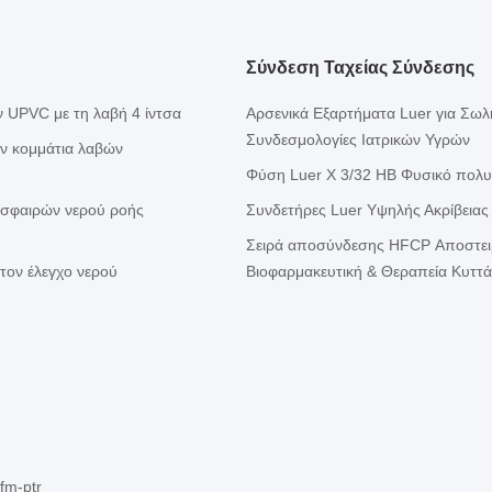
Σύνδεση Ταχείας Σύνδεσης
 UPVC με τη λαβή 4 ίντσα
Αρσενικά Εξαρτήματα Luer για Σωλ
Συνδεσμολογίες Ιατρικών Υγρών
ν κομμάτια λαβών
Φύση Luer X 3/32 HB Φυσικό πολυπ
 σφαιρών νερού ροής
Συνδετήρες Luer Υψηλής Ακρίβειας
Σειρά αποσύνδεσης HFCP Αποστειρ
τον έλεγχο νερού
Βιοφαρμακευτική & Θεραπεία Κυττ
fm-ptr