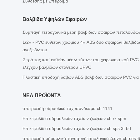
Σύνδεσης με Σπείρωμα
Βαλβίδα Υψηλών Σφαιρών
Συμπαγή τετραγωνικά μέρη βαλβίδων σφαιρών πεταλούδων
1/2» - PVC ενθέτων χρωμίου 4» ABS δύο σφαιρών βαλβίδω
ανοξείδωτου
2 τρόπος κατ' ευθείαν μέσω τύπων του χειρωνακτικού PVC
ελέγχου βαλβίδων σταθερού UPVC
Πλαστική υποδοχή λαβών ABS βαλβίδων σφαιρών PVC για 
ΝΕΑ ΠΡΟΪΟΝΤΑ
σπειροειδή υδραυλικά ταχυσύνδεσμα cb 1141
Επικεφαλίδια υδραυλικών ταχείων ζεύξεων cb rk spm
Επικεφαλίδια υδραυλικών ταχείων ζεύξεων cb sps 3f bd
σπειροειδή-υδραυλικά-ταχυσυνδεσμολογικά-ζεύγη-cb-sps-6