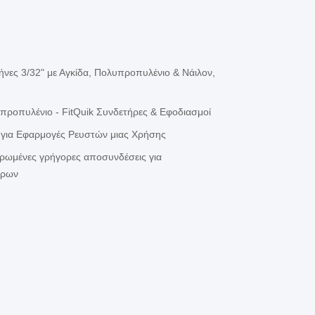
ήνες 3/32" με Αγκίδα, Πολυπροπυλένιο & Νάιλον,
ροπυλένιο - FitQuik Συνδετήρες & Εφοδιασμοί
 για Εφαρμογές Ρευστών μιας Χρήσης
ωμένες γρήγορες αποσυνδέσεις για
άρων