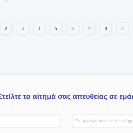
2
3
4
5
6
7
8
Στείλτε το αίτημά σας απευθείας σε εμά