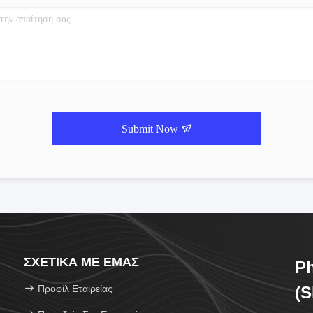
Submit Now
ΣΧΕΤΙΚΆ ΜΕ ΕΜΆΣ
Ph
Προφίλ Εταιρείας
(S