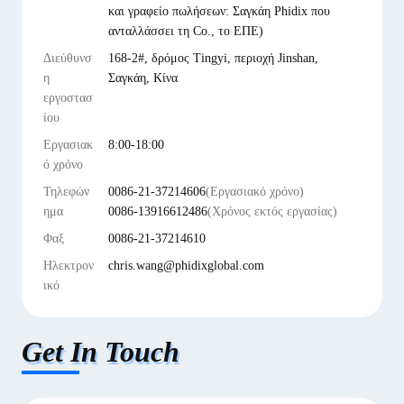
και γραφείο πωλήσεων: Σαγκάη Phidix που
ανταλλάσσει τη Co., το ΕΠΕ)
Διεύθυνσ
168-2#, δρόμος Tingyi, περιοχή Jinshan,
η
Σαγκάη, Κίνα
εργοστασ
ίου
Εργασιακ
8:00-18:00
ό χρόνο
Τηλεφών
0086-21-37214606
(Εργασιακό χρόνο)
ημα
0086-13916612486
(Χρόνος εκτός εργασίας)
Φαξ
0086-21-37214610
Ηλεκτρον
chris.wang@phidixglobal.com
ικό
Get In Touch