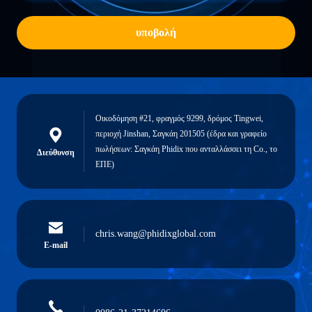
υποβολή
Οικοδόμηση #21, φραγμός 9299, δρόμος Tingwei,
περιοχή Jinshan, Σαγκάη 201505 (έδρα και γραφείο
πωλήσεων: Σαγκάη Phidix που ανταλλάσσει τη Co., το
Διεύθυνση
ΕΠΕ)
chris.wang@phidixglobal.com
E-mail