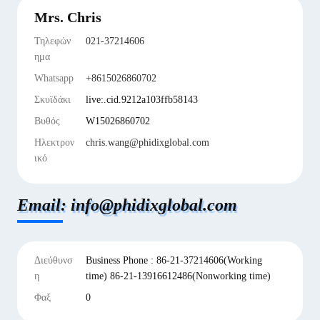
Mrs. Chris
Τηλεφών
021-37214606
ημα
Whatsapp
+8615026860702
Σκυϊδάκι
live:.cid.9212a103ffb58143
Βυθός
W15026860702
Ηλεκτρον
chris.wang@phidixglobal.com
ικό
Email: info@phidixglobal.com
Διεύθυνσ
Business Phone : 86-21-37214606(Working
η
time) 86-21-13916612486(Nonworking time)
Φαξ
0