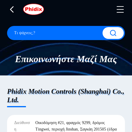
Επικοινωνήστε Μαζί Μας
Phidix Motion Controls (Shanghai) Co.,
Ltd.
Διεύθυνσ
Οικοδόμηση #21, φραγμός 9299, δρόμος
η
Tingwei, περιοχή Jinshan, Σαγκάη 201505 (έδρα