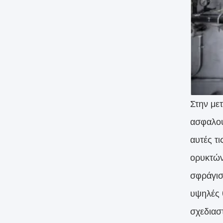
Στην με
ασφαλού
αυτές τ
ορυκτών
σφράγισ
υψηλές 
σχεδιασ