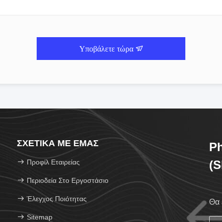
Υποβάλετε τώρα
ΣΧΕΤΙΚΆ ΜΕ ΕΜΆΣ
Ph
Προφίλ Εταιρείας
(S
Περιοδεία Στο Εργοστάσιο
Έλεγχος Ποιότητας
Θα 
Sitemap