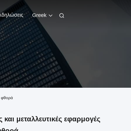
κδηλώσεις
Greek
ν φθορά
ς και μεταλλευτικές εφαρμογές
φθορά