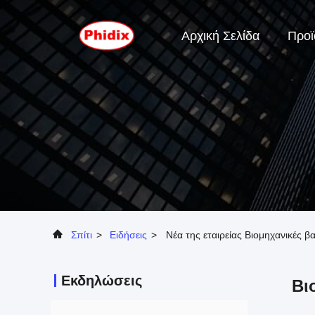
Αρχική Σελίδα
Προϊ
Σπίτι
>
Ειδήσεις
>
Νέα της εταιρείας Βιομηχανικές β
Εκδηλώσεις
Βι