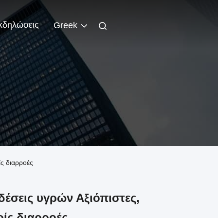
κδηλώσεις
Greek
ίς διαρροές
δέσεις υγρών Αξιόπιστες,
ρίς διαρροές