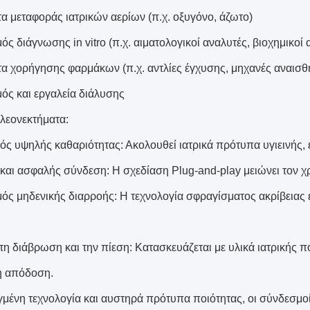
α μεταφοράς ιατρικών αερίων (π.χ. οξυγόνο, άζωτο)
ς διάγνωσης in vitro (π.χ. αιματολογικοί αναλυτές, βιοχημικοί 
α χορήγησης φαρμάκων (π.χ. αντλίες έγχυσης, μηχανές αναισθ
ός και εργαλεία διάλυσης
λεονεκτήματα:
ός υψηλής καθαριότητας: Ακολουθεί ιατρικά πρότυπα υγιεινής, 
και ασφαλής σύνδεση: Η σχεδίαση Plug-and-play μειώνει τον χρ
ός μηδενικής διαρροής: Η τεχνολογία σφραγίσματος ακρίβειας
τη διάβρωση και την πίεση: Κατασκευάζεται με υλικά ιατρικής π
η απόδοση.
μένη τεχνολογία και αυστηρά πρότυπα ποιότητας, οι σύνδεσμο