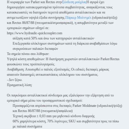
Η κυριαρχία των Parker και Rectus στην
Σύνδεση μούχλας
Η αγορά έχει
δημιουργήσει κατακερματισμένα πρότυπα συμβατότητας, αναγκάζοντας τους
κατασκευαστές να διατηρούν περιττά αποθέματα ανταλλακτικών και να
αντιμετωπίζουν υψηλά έξοδα συντήρησης.
Πάρκερ Μολντμέτ.
(υδραυλικά/ψύξη)
και Rectus 86/87/88 (πνευματικά/ατμοσφαιρικά), η ασυμβατότητα μεταξύ των
εμπορικών σημάτων οδηγεί σε:
https://www.hydraulic-quickcoupler.com
αύξηση κατά 50% και άνω των κατηγοριών ανταλλακτικών·
Επεξεργασία ολόκληρων συστημάτων κατά τη διάρκεια αναβαθμίσεων λόγω
συγκρούσεων παλαιών διεπαφών
Τα σημεία πόνου σου λύθηκαν:
Υψηλά κόστη αποθεμάτων: Η διατήρηση χωριστών ανταλλακτικών Parker/Rectus
φουσκώνει τους προϋπολογισμούς.
Αναβάθμιση: Αποσυρθεί ο παλιός εξοπλισμός; Οι ειδικές διεπαφές μάρκας
απαιτούν δαπανηρές αντικαταστάσεις ολόκληρου του συστήματος.
- Δεν ξέρω.
Πραγματική λύση:
Οι παγκόσμιοι ανταλλακτικοί σύνδεσμοι μας εξαλείφουν την εξάρτηση από το
εμπορικό σήμα μέσω του προσαρμοστικού σχεδιασμού:
Προσαρμόζεται απρόσκοπτα στις διεπαφές Parker Moldmate (υδραυλική/ψύξη)
και Rectus 86/87/88 (πνευματική/ασφάλεια)
Τεχνική ακρίβεια ± 0,03 mm για μηδενικό κίνδυνο διαρροής
60% χαμηλότερα κόστη, 70% λιγότερες SKU και συμβατότητα προς τα πίσω
με παλαιά συστήματα