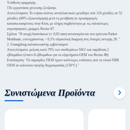
Υπόθεση εφαρμογής
1Το εργοστάσιο χύτευσης ζετζιανγκ.
Αποτελέσματα: Το ετήσιο κόστος ανταλλακτικών μειώθηκε από 124 χιλιάδες σε 52
χιλιάδες (60% εξοικονόμηση) μετά τη μετάβαση σε προσαρμογείς
κατασκευασμένους στην Κίνα, με πλήρη συμβατότητα με τις παλαιότερες
ατμοσφαιρικές γραμμές Rectus 87.
Σχόλια: "Η ανοχή διαστάσεων (± 0,03 mm) ανταποκρίνεται στα πρότυπα Parker
Moldmate, επιτυγχάνοντας < 0,1% υδραυλική διαρροή στις δοκιμές αντοχής 26. "
2. Guangdong κατασκευαστής εμβολιασμού
Αποτελέσματα: μείωση κατά 70% των αποθεμάτων SKU και παράδοση 2
εβδομάδων (έναντι 8 εβδομάδων για τα εξαρτήματα OEM του Rectus 88)
Εναπόκριση: "Οι σφραγίδες FKM έχουν καλύτερες επιδόσεις από τα υλικά NBR
OEM σε καλούπια υψηλής θερμοκρασίας (150°C)."
Συνιστώμενα Προϊόντα