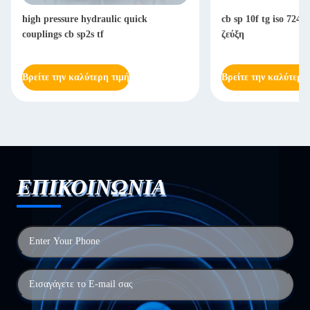
high pressure hydraulic quick
cb sp 10f tg iso 724
couplings cb sp2s tf
ζεύξη
Βρείτε την καλύτερη τιμή
Βρείτε την καλύτερη
ΕΠΙΚΟΙΝΩΝΙΑ