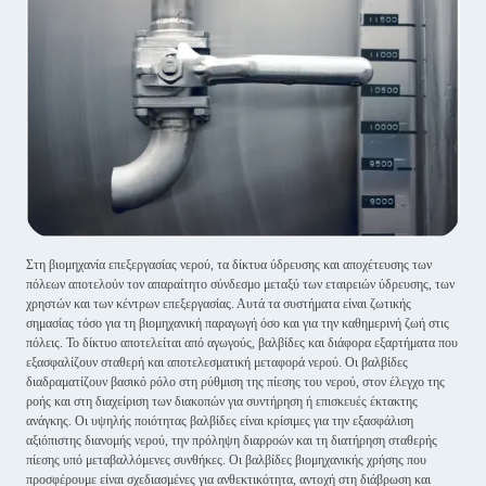
Στη βιομηχανία επεξεργασίας νερού, τα δίκτυα ύδρευσης και αποχέτευσης των
πόλεων αποτελούν τον απαραίτητο σύνδεσμο μεταξύ των εταιρειών ύδρευσης, των
χρηστών και των κέντρων επεξεργασίας. Αυτά τα συστήματα είναι ζωτικής
σημασίας τόσο για τη βιομηχανική παραγωγή όσο και για την καθημερινή ζωή στις
πόλεις. Το δίκτυο αποτελείται από αγωγούς, βαλβίδες και διάφορα εξαρτήματα που
εξασφαλίζουν σταθερή και αποτελεσματική μεταφορά νερού. Οι βαλβίδες
διαδραματίζουν βασικό ρόλο στη ρύθμιση της πίεσης του νερού, στον έλεγχο της
ροής και στη διαχείριση των διακοπών για συντήρηση ή επισκευές έκτακτης
ανάγκης. Οι υψηλής ποιότητας βαλβίδες είναι κρίσιμες για την εξασφάλιση
αξιόπιστης διανομής νερού, την πρόληψη διαρροών και τη διατήρηση σταθερής
πίεσης υπό μεταβαλλόμενες συνθήκες. Οι βαλβίδες βιομηχανικής χρήσης που
προσφέρουμε είναι σχεδιασμένες για ανθεκτικότητα, αντοχή στη διάβρωση και