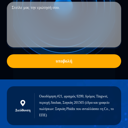
υποβολή
Οικοδόμηση #21, φραγμός 9299, δρόμος Tingwei,
περιοχή Jinshan, Σαγκάη 201505 (έδρα και γραφείο
πωλήσεων: Σαγκάη Phidix που ανταλλάσσει τη Co., το
Διεύθυνση
ΕΠΕ)