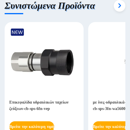
Συνιστώμενα Προϊόντα
Επικεφαλίδα υδραυλικών ταχείων
με ίνες-υδραυλικά-γ
ζεύξεων-cb-sps-6fn-vep
cb-sps-3fn-wa56000
Βρείτε την καλύτερη τιμή
Βρείτε την καλύτερη