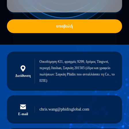
υποβολή
Οικοδόμηση #21, φραγμός 9299, δρόμος Tingwei,
περιοχή Jinshan, Σαγκάη 201505 (έδρα και γραφείο
πωλήσεων: Σαγκάη Phidix που ανταλλάσσει τη Co., το
Διεύθυνση
ΕΠΕ)
chris.wang@phidixglobal.com
E-mail