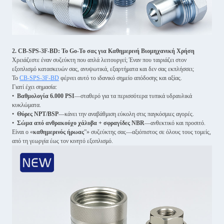
2. CB-SPS-3F-BD: Το Go-To σας για Καθημερινή Βιομηχανική Χρήση
Χρειάζεστε έναν συζεύκτη που απλά λειτουργεί; Έναν που ταιριάζει στον
εξοπλισμό κατασκευών σας, ανυψωτικά, εξαρτήματα και δεν σας εκπλήσσει;
Το
CB-SPS-3F-BD
φέρνει αυτό το ιδανικό σημείο απόδοσης και αξίας.
Γιατί έχει σημασία:
•
Βαθμολογία 6.000 PSI
—σταθερό για τα περισσότερα τυπικά υδραυλικά
κυκλώματα.
•
Θύρες NPT/BSP
—κάνει την αναβάθμιση εύκολη στις παγκόσμιες αγορές.
•
Σώμα από ανθρακούχο χάλυβα + σφραγίδες NBR
—ανθεκτικό και προσιτό.
Είναι ο «
καθημερινός ήρωας
”» συζεύκτης σας—αξιόπιστος σε όλους τους τομείς,
από τη γεωργία έως τον κινητό εξοπλισμό.