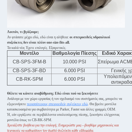
Λοιπόν, τι βγάζουμε;
Αν φτάσατε μέχρι εδώ, εδώ είναι η αλήθεια:
οι σπειροειδείς υδραυλικοί
συζεύκτες δεν είναι πλέον one-size-fits-all.
Τα καλά νέα; Έχετε επιλογές. Εξαιρετικές.
Μοντέλο
Βαθμολογία Πίεσης
Ειδικό Χαρακ
CB-SPS-3FM-B
10.000 PSI
Σπείρωμα ACME
CB-SPS-3F-BD
6.000 PSI
Γενικής χ
Υπολειπόμεν
CB-RK-SPM
6.000 PSI
αντικραδα
Θέλετε να κάνετε αναβάθμιση; Εδώ είναι πού να ξεκινήσετε
Ανάλογα με τον χώρο εργασίας ή τον σχεδιασμό του συστήματός σας, μπορείτε να
εξερευνήσετε
περισσότερους σπειροειδείς συζεύκτες εδώ
. Θα βρείτε μοντέλα
κατασκευασμένα για συμβατότητα με Parker, Faster και άλλες γραμμές OEM.
Ή, εάν εργάζεστε σε περιβάλλοντα υπολειπόμενης πίεσης, ξεκινήστε ελέγχοντας
μοντέλα όπως το CB-RK-SPM.
Χρειάζεστε βοήθεια για την επιλογή; Ενημερώστε μας—βοηθάμε μηχανικούς και
τεχνικούς να καθορίσουν τον σωστό συζεύκτη κάθε εβδομάδα.