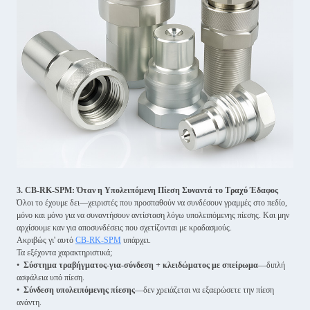
3. CB-RK-SPM: Όταν η Υπολειπόμενη Πίεση Συναντά το Τραχύ Έδαφος
Όλοι το έχουμε δει—χειριστές που προσπαθούν να συνδέσουν γραμμές στο πεδίο,
μόνο και μόνο για να συναντήσουν αντίσταση λόγω υπολειπόμενης πίεσης. Και μην
αρχίσουμε καν για αποσυνδέσεις που σχετίζονται με κραδασμούς.
Ακριβώς γι' αυτό
CB-RK-SPM
υπάρχει.
Τα εξέχοντα χαρακτηριστικά;
•
Σύστημα τραβήγματος-για-σύνδεση + κλειδώματος με σπείρωμα
—διπλή
ασφάλεια υπό πίεση.
•
Σύνδεση υπολειπόμενης πίεσης
—δεν χρειάζεται να εξαερώσετε την πίεση
ανάντη.