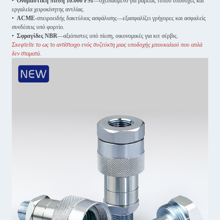
•
Ονομαστική πίεση 10.000 PSI
—σχεδιασμένο για βαρέως τύπου υποδοχές και
εργαλεία χειροκίνητης αντλίας.
•
ACME
-σπειροειδής δακτύλιος ασφάλισης—εξασφαλίζει γρήγορες και ασφαλείς
συνδέσεις υπό φορτίο.
•
Σφραγίδες NBR
—αξιόπιστες υπό πίεση, οικονομικές για κιτ σέρβις.
Σκεφτείτε το ως το αντίστοιχο ενός συζεύκτη μιας υποδοχής μπουκαλιού που απλά
δεν σταματά.