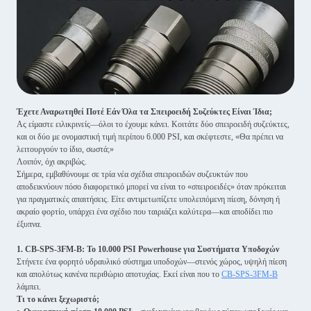
Έχετε Αναρωτηθεί Ποτέ Εάν Όλα τα Σπειροειδή Συζεύκτες Είναι Ίδια;
Ας είμαστε ειλικρινείς—όλοι το έχουμε κάνει. Κοιτάτε δύο σπειροειδή συζεύκτες,
και οι δύο με ονομαστική τιμή περίπου 6.000 PSI, και σκέφτεστε, «Θα πρέπει να
λειτουργούν το ίδιο, σωστά;»
Λοιπόν, όχι ακριβώς.
Σήμερα, εμβαθύνουμε σε τρία νέα σχέδια σπειροειδών συζευκτών που
αποδεικνύουν πόσο διαφορετικό μπορεί να είναι το «σπειροειδές» όταν πρόκειται
για πραγματικές απαιτήσεις. Είτε αντιμετωπίζετε υπολειπόμενη πίεση, δόνηση ή
ακραίο φορτίο, υπάρχει ένα σχέδιο που ταιριάζει καλύτερα—και αποδίδει πιο
έξυπνα.
1. CB-SPS-3FM-B: Το 10.000 PSI Powerhouse για Συστήματα Υποδοχών
Στήνετε ένα φορητό υδραυλικό σύστημα υποδοχών—στενός χώρος, υψηλή πίεση
και απολύτως κανένα περιθώριο αποτυχίας. Εκεί είναι που το
CB-SPS-3FM-B
λάμπει.
Τι το κάνει ξεχωριστό;