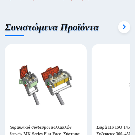
Συνιστώμενα Προϊόντα
Υδραυλικοί σύνδεσμοι πολλαπλών
Σειρά HS ISO 14541
ζευγών MK Series Flat Face, Σύστημα
Συζεύκτες 300–450 B