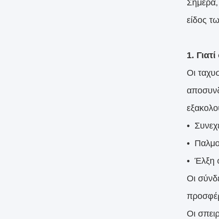
Σήμερα, 
είδος τ
1. Γιατ
Οι ταχυ
αποσυνδ
εξακολου
• Συνεχ
• Παλμο
• Έλξη 
Οι σύνδ
προσφέρ
Οι σπει