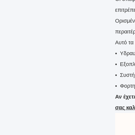
επιτρέπ
Ορισμέν
περαιτέρ
Αυτό τα
• Υδραυ
• Εξοπλ
• Συστή
• Φορτη
Αν έχετ
σας καλ