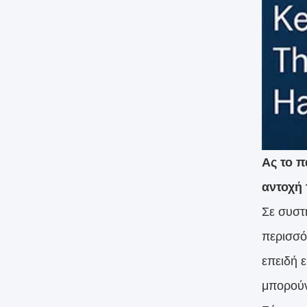
Ας το π
αντοχή 
Σε συστ
περισσό
επειδή 
μπορούν