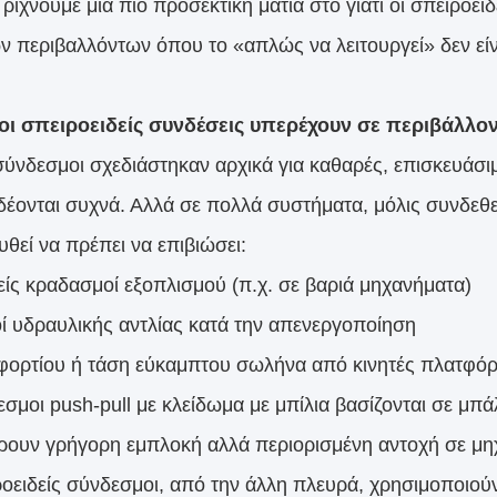
ρίχνουμε μια πιο προσεκτική ματιά στο γιατί οι σπειροει
ων περιβαλλόντων όπου το «απλώς να λειτουργεί» δεν είν
ί οι σπειροειδείς συνδέσεις υπερέχουν σε περιβάλλ
σύνδεσμοι σχεδιάστηκαν αρχικά για καθαρές, επισκευάσι
έονται συχνά. Αλλά σε πολλά συστήματα, μόλις συνδεθε
θεί να πρέπει να επιβιώσει:
είς κραδασμοί εξοπλισμού (π.χ. σε βαριά μηχανήματα)
ί υδραυλικής αντλίας κατά την απενεργοποίηση
φορτίου ή τάση εύκαμπτου σωλήνα από κινητές πλατφό
εσμοι push-pull με κλείδωμα με μπίλια βασίζονται σε μπά
ουν γρήγορη εμπλοκή αλλά περιορισμένη αντοχή σε μη
ροειδείς σύνδεσμοι, από την άλλη πλευρά, χρησιμοποιού