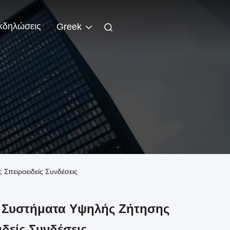
κδηλώσεις
Greek
ς Σπειροειδείς Συνδέσεις
τί Συστήματα Υψηλής Ζήτησης
ιδείς Συνδέσεις