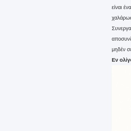
είναι έ
χαλάρω
Συνεργα
αποσυνδ
μηδέν σ
Εν ολίγ