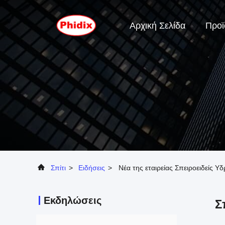
Αρχική Σελίδα
Προϊ
Σπίτι
>
Ειδήσεις
>
Νέα της εταιρείας Σπειροειδείς Υ
Εκδηλώσεις
Σ