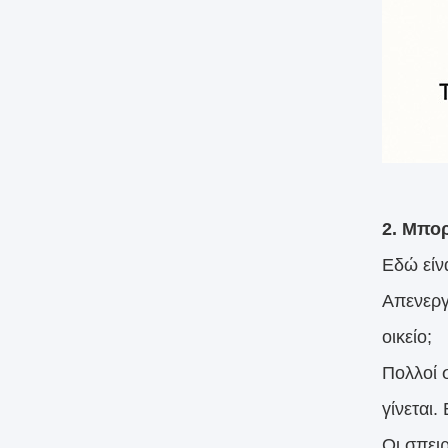
2. Μπορ
Εδώ είν
Απενεργ
οικείο;
Πολλοί 
γίνεται.
Οι σπει