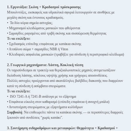
1. Εργοτάξια: Σκόνη + Κραδασμοί πρόσκρουσης
Μπουλντόζες, εκσκαφείς και υδραυλικά σφυριά λειτουργούν σε συνθήκες με
μεγάλη σκόνη και έντονους κραδασμούς.
• Τα δύο κύρια σημεία αστοχίας;
• Μηχανισμοί κλειδώματος μανικιών που φθείρονται
• Σφραγίδες ραγισμένες από τριβή σκόνης και συσσώρευση θερμότητας
Τι να επιλέξετε
:
• Σχεδιασμός επίπεδης επιφάνειας με καπάκια σκόνης
• Ατσάλινο σώμα + σφραγίδες NBR ή Viton
• Κλειδαριές ασφαλείας μανικιών (τραβήξτε για σύνδεση ή περιστροφικό κλείδωμα)
2. Γεωργικά μηχανήματα: Λάσπη, Κυκλική πίεση
Οι ταχυσύνδεσμοι σε τρακτέρ και θεριζοαλωνιστικές μηχανές αντιμετωπίζουν
διείσδυση λάσπης, κύκλους υψηλής χρήσης και γρήγορες αποσυνδέσεις.
Πολλές αστοχίες προέρχονται από ακατάλληλες βαλβίδες διακοπής που διαρρέουν
κατά τη σύνδεση ή ασύμβατα σπειρώματα.
Τι να επιλέξετε
:
• ISO 7241-A ή 7241-B ανάλογα με το εξάρτημα
• Επιφάνεια εύκολη στον καθαρισμό (επίπεδη επιφάνεια ή ανοιχτή μπάλα)
• Αντιστοίχιση σπειρώματος με εξαρτήματα κυλίνδρων
Συμβουλή
: Να επιθεωρείτε πάντα τα καπάκια σκόνης — οι περισσότερες διαρροές
ξεκινούν από συνδέσεις “χωρίς καπάκι”.
3. Συντήρηση σιδηροδρόμων και μεταφορών: Θερμότητα + Κραδασμοί +