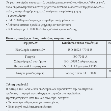
Τα φορτηγά σέρβις και οι κινητές μονάδες χρησιμοποιούν συνδέσμους “όλα σε ένα”,
αλλά συχνά αντιμετωπίζουν τον χειρότερο συνδυασμό όλων των περιβαλλόντων —
σκόνη, κακή ευθυγράμμιση, κακό σπείρωμα, υπερβολική χρήση.
Τι να επιλέξετε
:
• ISO 16028 ή συνδέσμους push-pull με ενισχυμένο μανίκι
• Αρθρωτά καπάκια ή σχέδια γρήγορης αντικατάστασης
• Βαθμολογία για ≥ 10.000 κύκλους σύνδεσης/αποσύνδεσης
Πίνακας σύνοψης – Ποιος σύνδεσμος ταιριάζει πού;
Περιβάλλον
Καλύτερος τύπος συνδέσμου
Β
Εξοπλισμός κατασκευών
ISO 16028 / 7241-B
Γεωργία
ISO 7241-A
Σιδηροδρομικά συστήματα
ISO 16028 Διπλή σφράγιση
Πετρέλαιο & Πετροχημικά
SS 316L + Σφραγίδες EPDM
Μ
Κινητές μονάδες σέρβις
Βαρέως τύπου ISO 16028
Τελική συμβουλή
Η αστοχία του υδραυλικού συνδέσμου δεν αφορά πάντα την ποιότητα του
προϊόντος — αφορά την επιλογή που ταιριάζει στο περιβάλλον.
Πριν παραγγείλετε ξανά τον ίδιο σύνδεσμο, ρωτήστε:
• Τι ρύποι ή συνθήκες υπάρχουν στον χώρο;
• Πόσο συχνά συνδέεται/αποσυνδέεται;