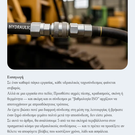
Εισαγωγή
Σε έναν καθαρό πάγκο εργασίας, κάθε υδραυλικός ταχυσύνδεσμος φαίνεται
στιβαρός.
Αλλά σε μια εργασία στο πεδίο; Προσθέστε αιχμές πίεσης, κραδασμούς, σκόνη ή
θερμότητα — και ακόμη και οι σύνδεσμοι με “βαθμολογία ISO” αρχίζουν να
αποτυγχάνουν με απροσδόκητους τρόπους.
Αν έχετε βιώσει ποτέ μια διαρροή σύνδεσης στη μέση της λειτουργίας ή βρήκατε
έναν ξηρό σύνδεσμο γεμάτο πολτό μετά την αποσύνδεση, δεν είστε μόνοι.
Σε αυτό το άρθρο, θα αναλύσουμε 5 από τα πιο σκληρά περιβάλλοντα στον
πραγματικό κόσμο για υδραυλικούς συνδέσμους — και τι πρέπει να προσέξετε αν
θέλετε να αποφύγετε βλάβες που κοστίζουν χρόνο, λάδι και ασφάλεια.