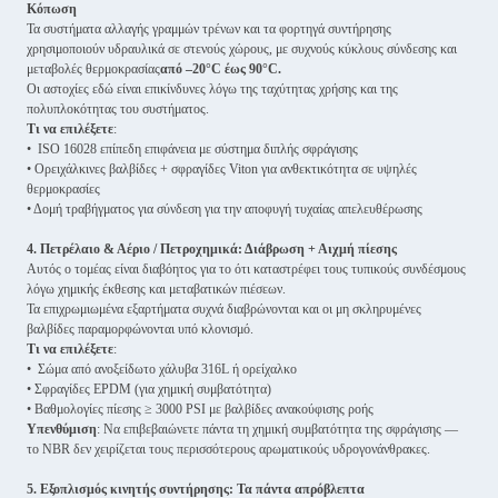
Κόπωση
Τα συστήματα αλλαγής γραμμών τρένων και τα φορτηγά συντήρησης
χρησιμοποιούν υδραυλικά σε στενούς χώρους, με συχνούς κύκλους σύνδεσης και
μεταβολές θερμοκρασίας
από –20°C έως 90°C.
Οι αστοχίες εδώ είναι επικίνδυνες λόγω της ταχύτητας χρήσης και της
πολυπλοκότητας του συστήματος.
Τι να επιλέξετε
:
• ISO 16028 επίπεδη επιφάνεια με σύστημα διπλής σφράγισης
• Ορειχάλκινες βαλβίδες + σφραγίδες Viton για ανθεκτικότητα σε υψηλές
θερμοκρασίες
• Δομή τραβήγματος για σύνδεση για την αποφυγή τυχαίας απελευθέρωσης
4. Πετρέλαιο & Αέριο / Πετροχημικά: Διάβρωση + Αιχμή πίεσης
Αυτός ο τομέας είναι διαβόητος για το ότι καταστρέφει τους τυπικούς συνδέσμους
λόγω χημικής έκθεσης και μεταβατικών πιέσεων.
Τα επιχρωμιωμένα εξαρτήματα συχνά διαβρώνονται και οι μη σκληρυμένες
βαλβίδες παραμορφώνονται υπό κλονισμό.
Τι να επιλέξετε
:
• Σώμα από ανοξείδωτο χάλυβα 316L ή ορείχαλκο
• Σφραγίδες EPDM (για χημική συμβατότητα)
• Βαθμολογίες πίεσης ≥ 3000 PSI με βαλβίδες ανακούφισης ροής
Υπενθύμιση
: Να επιβεβαιώνετε πάντα τη χημική συμβατότητα της σφράγισης —
το NBR δεν χειρίζεται τους περισσότερους αρωματικούς υδρογονάνθρακες.
5. Εξοπλισμός κινητής συντήρησης: Τα πάντα απρόβλεπτα