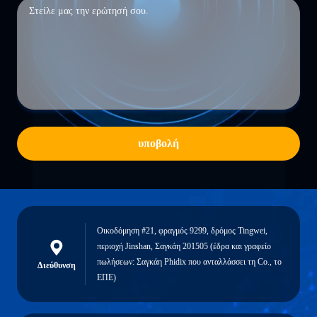
υποβολή
Οικοδόμηση #21, φραγμός 9299, δρόμος Tingwei,
περιοχή Jinshan, Σαγκάη 201505 (έδρα και γραφείο
πωλήσεων: Σαγκάη Phidix που ανταλλάσσει τη Co., το
Διεύθυνση
ΕΠΕ)