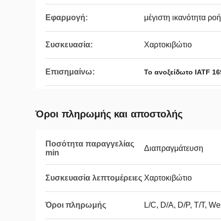
Εφαρμογή:
μέγιστη ικανότητα ρο
Συσκευασία:
Χαρτοκιβώτιο
Επισημαίνω:
Το ανοξείδωτο IATF 1
Όροι πληρωμής και αποστολής
Ποσότητα παραγγελίας
Διαπραγμάτευση
min
Συσκευασία λεπτομέρειες
Χαρτοκιβώτιο
Όροι πληρωμής
L/C, D/A, D/P, T/T, W