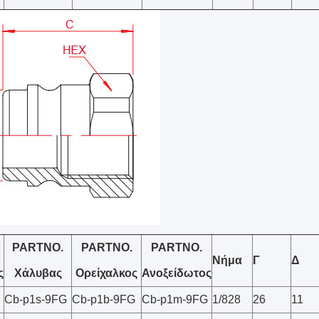
PARTNO.
PARTNO.
PARTNO.
Νήμα
Γ
Δ
ς
Χάλυβας
Ορείχαλκος
Ανοξείδωτος
Cb-p1s-9FG
Cb-p1b-9FG
Cb-p1m-9FG
1/828
26
11