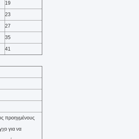
19
23
27
35
41
ους προηγμένους
γχο για να