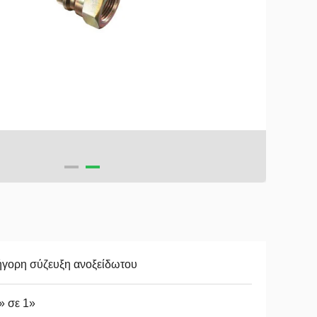
ήγορη σύζευξη ανοξείδωτου
» σε 1»