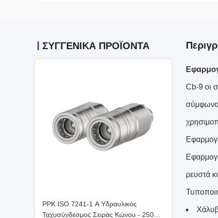
Περιγρ
ΣΥΓΓΕΝΙΚΆ ΠΡΟΪΌΝΤΑ
Εφαρμογ
Cb-9 οι σ
σύμφωνα 
χρησιμοπ
Εφαρμογ
Εφαρμογέ
ρευστά κ
Τυποποιη
PPK ISO 7241-1 A Υδραυλικός
Χάλυβ
Ταχυσύνδεσμος Σειράς Κώνου - 250