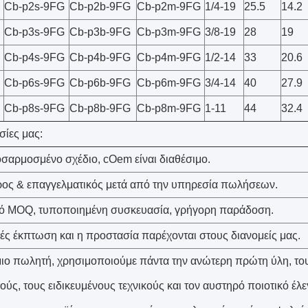
Cb-p2s-9FG
Cb-p2b-9FG
Cb-p2m-9FG
1/4-19
25.5
14.2
Cb-p3s-9FG
Cb-p3b-9FG
Cb-p3m-9FG
3/8-19
28
19
Cb-p4s-9FG
Cb-p4b-9FG
Cb-p4m-9FG
1/2-14
33
20.6
Cb-p6s-9FG
Cb-p6b-9FG
Cb-p6m-9FG
3/4-14
40
27.9
Cb-p8s-9FG
Cb-p8b-9FG
Cb-p8m-9FG
1-11
44
32.4
σίες μας:
οσαρμοσμένο σχέδιο, cOem είναι διαθέσιμο.
ρος & επαγγελματικός μετά από την υπηρεσία πωλήσεων.
ό MOQ, τυποποιημένη συσκευασία, γρήγορη παράδοση.
ικές έκπτωση και η προστασία παρέχονται στους διανομείς μας.
ίμιο πωλητή, χρησιμοποιούμε πάντα την ανώτερη πρώτη ύλη, τ
ούς, τους ειδικευμένους τεχνικούς και τον αυστηρό ποιοτικό έλε