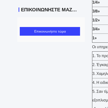
1/4»
ΕΠΙΚΟΙΝΩΝΉΣΤΕ ΜΑΖΊ ΜΑΣ
3/8»
1/2»
3/4»
Επικοινωνήστε τώρα
1»
Οι υπηρε
1. Το πρ
2. Έγκαι
3. Χαμηλ
4. Η ειδ
5. Σαν τ
εξοπλισμ