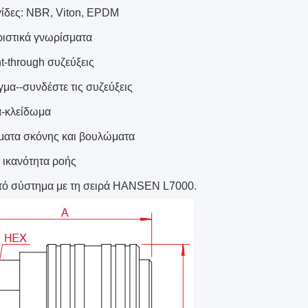
ίδες: NBR, Viton, EPDM
ιστικά γνωρίσματα
ht-through συζεύξεις
μα--συνδέστε τις συζεύξεις
α-κλείδωμα
ατα σκόνης και βουλώματα
 ικανότητα ροής
τό σύστημα με τη σειρά HANSEN L7000.