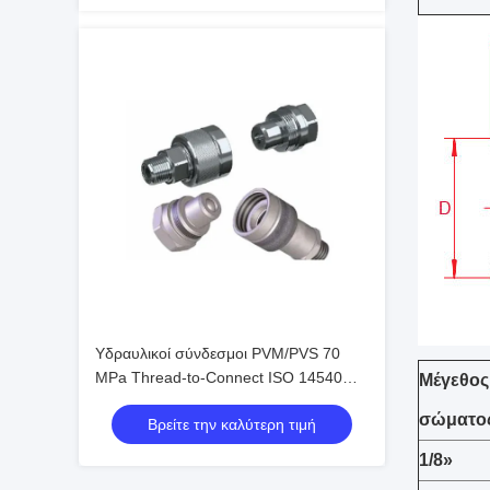
Υδραυλικοί σύνδεσμοι PVM/PVS 70
MPa Thread-to-Connect ISO 14540
Μέγεθος
Υψηλής Πίεσης με Βαλβίδα Κώνου
σώματο
Βρείτε την καλύτερη τιμή
1/8»