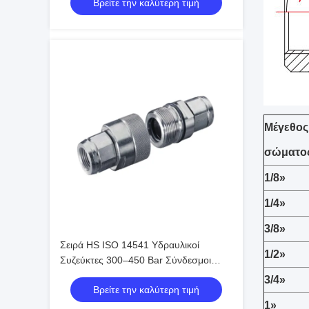
Βρείτε την καλύτερη τιμή
Πρότυπο ISO
Μέγεθος
σώματο
1/8»
1/4»
3/8»
Σειρά HS ISO 14541 Υδραυλικοί
1/2»
Συζεύκτες 300–450 Bar Σύνδεσμοι
Βαλβίδας Κώνου Σύνδεσης με
3/4»
Βρείτε την καλύτερη τιμή
Σπείρωμα
1»