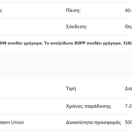
ής
Πίεση:
40
Σύνδεση:
Θη
,
,
6949 συνδέει γρήγορα
Το ανοξείδωτο BSPP συνδέει γρήγορα
316
Τιμή
Δι
Χρόνος παράδοσης
7-2
estern Union
Δυνατότητα προσφοράς
50