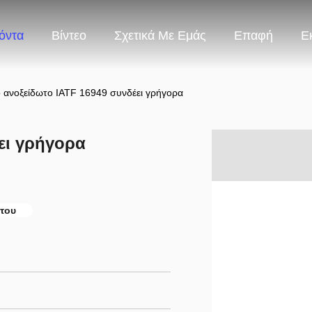
όντα
Βίντεο
Σχετικά Με Εμάς
Επαφή
Ε
 ανοξείδωτο IATF 16949 συνδέει γρήγορα
ει γρήγορα
ωτου