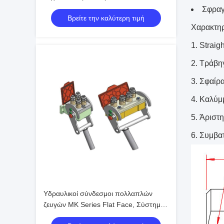
Bar Ατσάλινο Κλείδωμα με Μπίλια για
Σφραγ
Βρείτε την καλύτερη τιμή
Βαριά Μηχανήματα
Χαρακτηρ
Straig
Τράβηγ
Σφαίρ
Καλύμμ
Άριστη
Συμβα
Υδραυλικοί σύνδεσμοι πολλαπλών
ζευγών MK Series Flat Face, Σύστημα
Γρήγορης Σύνδεσης Cam Lock,