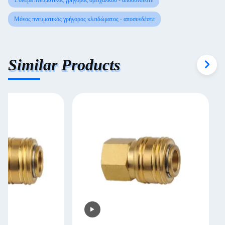
1.6Mpa πνευματικός γρήγορος ορείχαλκου - αποσυνδέστε
Μόνος πνευματικός γρήγορος κλειδώματος - αποσυνδέστε
Similar Products