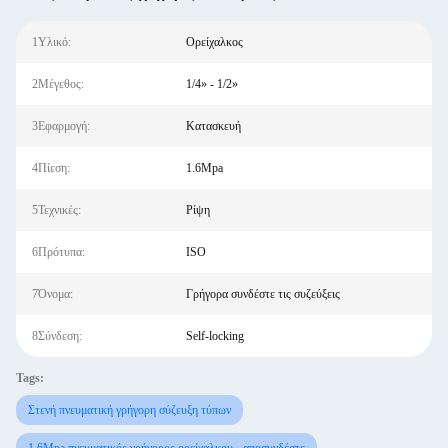
1Υλικό:
Ορείχαλκος
2Μέγεθος:
1/4» - 1/2»
3Εφαρμογή:
Κατασκευή
4Πίεση:
1.6Mpa
5Τεχνικές:
Ρίψη
6Πρότυπα:
ISO
7Όνομα:
Γρήγορα συνδέστε τις συζεύξεις
8Σύνδεση:
Self-locking
Tags:
Στενή πνευματική γρήγορη σύζευξη τύπων