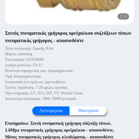
2
/
3
Στενός πνευματικός γρήγορος ορείχαλκου συζεύξεων τύπων
πνευματικός γρήγορος - αποσυνδέστε
Τόπος καταγωγής: Σαγκάη, Κίνα
Μάρκα: carterberg
Πιστοποίηση: IATF16949
Αριθμό μοντέλου: Cb-12
Ποσότητα παραγγελίας min: Διαπραγμάτευση
Τιμή: Διαπραγματεύσιμα
Συσκευασία λεπτομέρειες: χαρτοκιβώτιο
Χρόνος παράδοσης: 7-20 ημέρες εργασίας
Όροι πληρωμής: L/C, D/A, D/P, T/T, Western Union
Δυνατότητα προσφοράς: 5000~20000 pc/month
Λεπτομέρεια
Description
Επισημαίνω:
Στενή πνευματική γρήγορη σύζευξη τύπων
,
1.6Mpa πνευματικός γρήγορος ορείχαλκου - αποσυνδέστε
,
Μόνος πνευματικός γρήγορος κλειδώματος - αποσυνδέστε