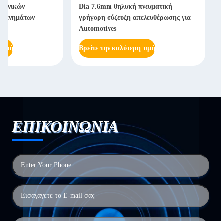
 μανικών
Dia 7.6mm θηλυκή πνευματική
ηχανημάτων
γρήγορη σύζευξη απελευθέρωσης για
Automotives
 τιμή
Βρείτε την καλύτερη τιμή
ΕΠΙΚΟΙΝΩΝΙΑ