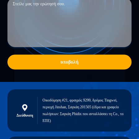
υποβολή
Οικοδόμηση #21, φραγμός 9299, δρόμος Tingwei,
περιοχή Jinshan, Σαγκάη 201505 (έδρα και γραφείο
πωλήσεων: Σαγκάη Phidix που ανταλλάσσει τη Co., το
Διεύθυνση
ΕΠΕ)