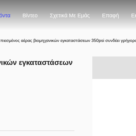
όντα
Βίντεο
Σχετικά Με Εμάς
Επαφή
Ε
πιεσμένος αέρας βιομηχανικών εγκαταστάσεων 350psi συνδέει γρήγορ
νικών εγκαταστάσεων