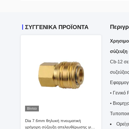
Περιγρ
ΣΥΓΓΕΝΙΚΆ ΠΡΟΪΌΝΤΑ
Χρησιμο
σύζευξη
Cb-12 σε
συζεύξεις
Εφαρμογ
• Γενικό
• Βιομηχ
Βίντεο
Τυποποιη
Dia 7.6mm θηλυκή πνευματική
Ορείχ
γρήγορη σύζευξη απελευθέρωσης για