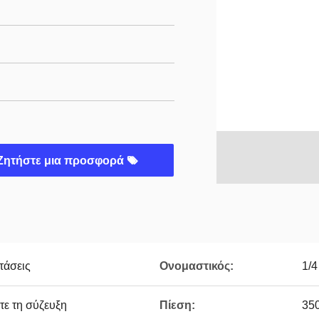
Ζητήστε μια προσφορά
τάσεις
Ονομαστικός:
1/4
τε τη σύζευξη
Πίεση:
350