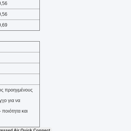
0,56
0,56
0,69
ους προηγμένους
γχο για να
 ποιότητα και
ressed Air Quick Connect