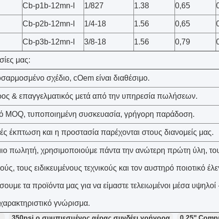
Cb-p1b-12mn-Ι
1/827
1.38
0,65
Cb-p2b-12mn-Ι
1/4-18
1.56
0,65
Cb-p3b-12mn-Ι
3/8-18
1.56
0,79
σίες μας:
οσαρμοσμένο σχέδιο, cOem είναι διαθέσιμο.
ρος & επαγγελματικός μετά από την υπηρεσία πωλήσεων.
ό MOQ, τυποποιημένη συσκευασία, γρήγορη παράδοση.
ικές έκπτωση και η προστασία παρέχονται στους διανομείς μας.
ίμιο πωλητή, χρησιμοποιούμε πάντα την ανώτερη πρώτη ύλη, τ
ούς, τους ειδικευμένους τεχνικούς και τον αυστηρό ποιοτικό έλε
σουμε τα προϊόντα μας για να είμαστε τελειωμένοι μέσα υψηλοί -
χαρακτηριστικό γνώρισμα.
：
350psi ο συμπιεσμένος αέρας συνδέει γρήγορα
0.25'' Comp