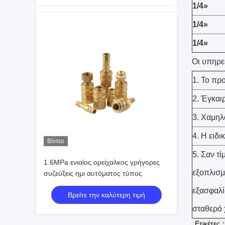
1/4»
1/4»
1/4»
Οι υπηρε
1. Το πρ
2. Έγκαι
3. Χαμηλ
4. Η ειδ
Βίντεο
5. Σαν τ
1.6MPa ενιαίος ορείχαλκος γρήγορες
εξοπλισμ
συζεύξεις ημι αυτόματος τύπος
εξασφαλί
Βρείτε την καλύτερη τιμή
σταθερό 
Ετικέτες