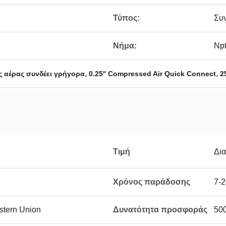
Τύπος:
Συ
Νήμα:
Np
,
,
ς αέρας συνδέει γρήγορα
0.25'' Compressed Air Quick Connect
2
Τιμή
Δι
Χρόνος παράδοσης
7-2
estern Union
Δυνατότητα προσφοράς
50