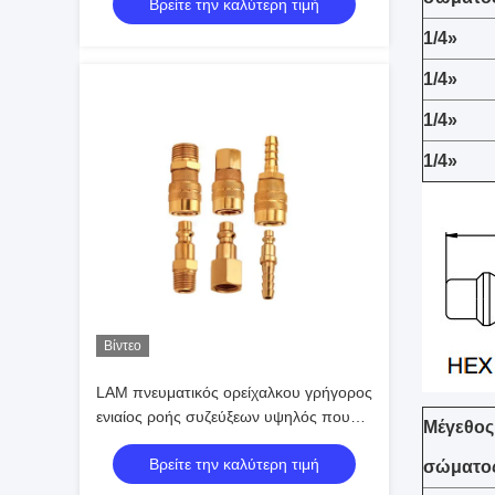
Βρείτε την καλύτερη τιμή
1/4»
1/4»
1/4»
1/4»
Βίντεο
LAM πνευματικός ορείχαλκου γρήγορος
ενιαίος ροής συζεύξεων υψηλός που
Μέγεθος
αποκλείεται
Βρείτε την καλύτερη τιμή
σώματο