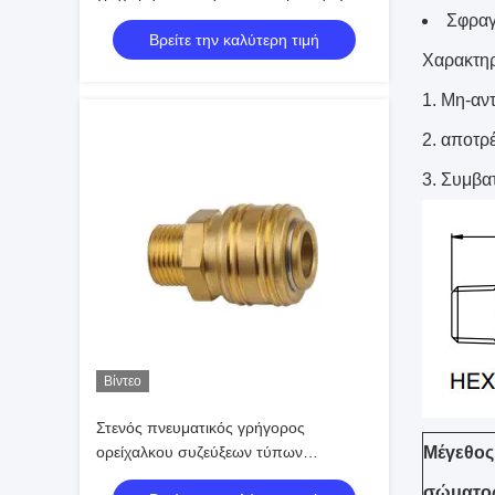
Automotives
Σφραγ
Βρείτε την καλύτερη τιμή
Χαρακτηρ
Μη-αντ
αποτρέ
Συμβατ
Βίντεο
Στενός πνευματικός γρήγορος
ορείχαλκου συζεύξεων τύπων
Μέγεθος
πνευματικός γρήγορος - αποσυνδέστε
σώματο