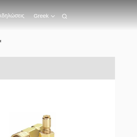
κδηλώσεις
Greek
α