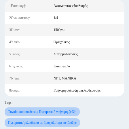
1Εφαρμογή:
Αναπνέοντας εξοπλισμός
2Ονομαστικός:
1/4
3Πίεση:
1500psi
4Υλικό:
Ορείχαλκος
5Τύπος:
Συναρμολογήσεις
6Τεχνικές:
Κατεργασία
7Νήμα:
NPT, ΜΆΝΙΚΑ
8όνομα:
Γρήγορη σύζευξη απελευθέρωσης
Tags:
Τυχαίοι αποσυνδέσεις Πνευματική γρήγορη ζεύξη
Πνευματική κλειδαριά με βραχιόλι ταχείας ζεύξης