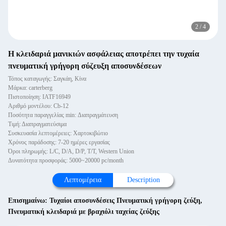
2
/
4
Η κλειδαριά μανικιών ασφάλειας αποτρέπει την τυχαία
πνευματική γρήγορη σύζευξη αποσυνδέσεων
Τόπος καταγωγής: Σαγκάη, Κίνα
Μάρκα: carterberg
Πιστοποίηση: IATF16949
Αριθμό μοντέλου: Cb-12
Ποσότητα παραγγελίας min: Διαπραγμάτευση
Τιμή: Διαπραγματεύσιμα
Συσκευασία λεπτομέρειες: Χαρτοκιβώτιο
Χρόνος παράδοσης: 7-20 ημέρες εργασίας
Όροι πληρωμής: L/C, D/A, D/P, T/T, Western Union
Δυνατότητα προσφοράς: 5000~20000 pc/month
Λεπτομέρεια
Description
Επισημαίνω:
Τυχαίοι αποσυνδέσεις Πνευματική γρήγορη ζεύξη
,
Πνευματική κλειδαριά με βραχιόλι ταχείας ζεύξης