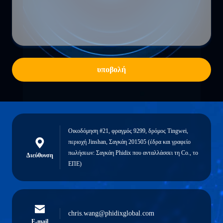
υποβολή
Οικοδόμηση #21, φραγμός 9299, δρόμος Tingwei,
περιοχή Jinshan, Σαγκάη 201505 (έδρα και γραφείο
πωλήσεων: Σαγκάη Phidix που ανταλλάσσει τη Co., το
Διεύθυνση
ΕΠΕ)
chris.wang@phidixglobal.com
E-mail