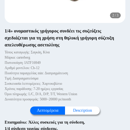
2
/
3
1/4» ονομαστικός γρήγορος συνδέει τις συζεύξεις
σχεδιάζεται για τη χρήση στη θηλυκή γρήγορη σύζευξη
απελευθέρωσης ασετυλίνης
Τόπος καταγωγής: Σαγκάη, Κίνα
Μάρκα: carterberg
Πιστοποίηση: IATF16949
Αριθμό μοντέλου: Cb-12
Ποσότητα παραγγελίας min: Διαπραγμάτευση
Τιμή: Διαπραγματεύσιμα
Συσκευασία λεπτομέρειες: Χαρτοκιβώτιο
Χρόνος παράδοσης: 7-20 ημέρες εργασίας
Όροι πληρωμής: L/C, D/A, D/P, T/T, Western Union
Δυνατότητα προσφοράς: 5000~20000 pc/month
Λεπτομέρεια
Description
Επισημαίνω:
Άλλες συσκευές για τη σύνδεση
,
1/4 σύνδεση ταχείας σύνδεσης
,