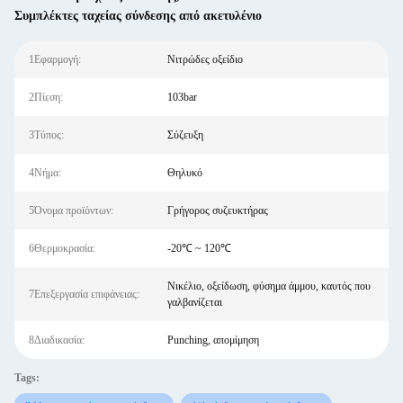
Συμπλέκτες ταχείας σύνδεσης από ακετυλένιο
1Εφαρμογή:
Νιτρώδες οξείδιο
2Πίεση:
103bar
3Τύπος:
Σύζευξη
4Νήμα:
Θηλυκό
5Όνομα προϊόντων:
Γρήγορος συζευκτήρας
6Θερμοκρασία:
-20℃ ~ 120℃
Νικέλιο, οξείδωση, φύσημα άμμου, καυτός που
7Επεξεργασία επιφάνειας:
γαλβανίζεται
8Διαδικασία:
Punching, απομίμηση
Tags: