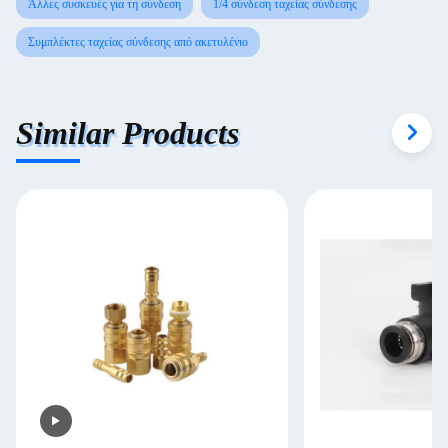
Άλλες συσκευές για τη σύνδεση
1/4 σύνδεση ταχείας σύνδεσης
Συμπλέκτες ταχείας σύνδεσης από ακετυλένιο
Similar Products