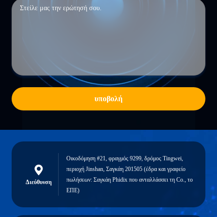
υποβολή
Οικοδόμηση #21, φραγμός 9299, δρόμος Tingwei,
περιοχή Jinshan, Σαγκάη 201505 (έδρα και γραφείο
πωλήσεων: Σαγκάη Phidix που ανταλλάσσει τη Co., το
Διεύθυνση
ΕΠΕ)