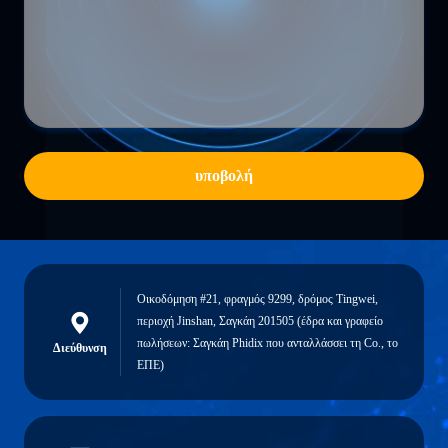
υποβολή
Οικοδόμηση #21, φραγμός 9299, δρόμος Tingwei,
περιοχή Jinshan, Σαγκάη 201505 (έδρα και γραφείο
πωλήσεων: Σαγκάη Phidix που ανταλλάσσει τη Co., το
Διεύθυνση
ΕΠΕ)