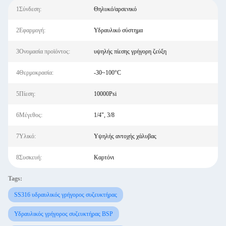
1Σύνδεση:
Θηλυκό/αρσενικό
2Εφαρμογή:
Υδραυλικό σύστημα
3Ονομασία προϊόντος:
υψηλής πίεσης γρήγορη ζεύξη
4Θερμοκρασία:
-30~100°C
5Πίεση:
10000Psi
6Μέγεθος:
1/4", 3/8
7Υλικό:
Υψηλής αντοχής χάλυβας
8Συσκευή:
Καρτόνι
Tags:
SS316 υδραυλικός γρήγορος συζευκτήρας
Υδραυλικός γρήγορος συζευκτήρας BSP