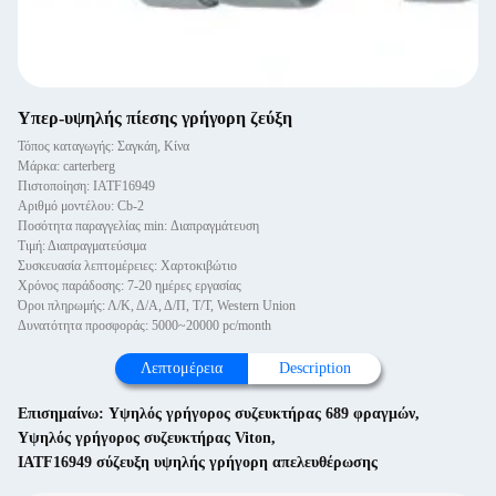
Υπερ-υψηλής πίεσης γρήγορη ζεύξη
Τόπος καταγωγής: Σαγκάη, Κίνα
Μάρκα: carterberg
Πιστοποίηση: IATF16949
Αριθμό μοντέλου: Cb-2
Ποσότητα παραγγελίας min: Διαπραγμάτευση
Τιμή: Διαπραγματεύσιμα
Συσκευασία λεπτομέρειες: Χαρτοκιβώτιο
Χρόνος παράδοσης: 7-20 ημέρες εργασίας
Όροι πληρωμής: Λ/Κ, Δ/Α, Δ/Π, Τ/Τ, Western Union
Δυνατότητα προσφοράς: 5000~20000 pc/month
Λεπτομέρεια
Description
Επισημαίνω:
Υψηλός γρήγορος συζευκτήρας 689 φραγμών
,
Υψηλός γρήγορος συζευκτήρας Viton
,
IATF16949 σύζευξη υψηλής γρήγορη απελευθέρωσης