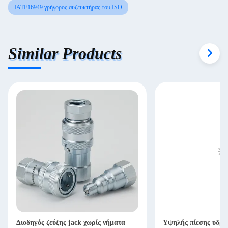
IATF16949 γρήγορος συζευκτήρας του ISO
Similar Products
Διοδηγός ζεύξης jack χωρίς νήματα
Υψηλής πίεσης υδρα