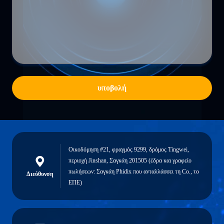
υποβολή
Οικοδόμηση #21, φραγμός 9299, δρόμος Tingwei,
περιοχή Jinshan, Σαγκάη 201505 (έδρα και γραφείο
πωλήσεων: Σαγκάη Phidix που ανταλλάσσει τη Co., το
Διεύθυνση
ΕΠΕ)