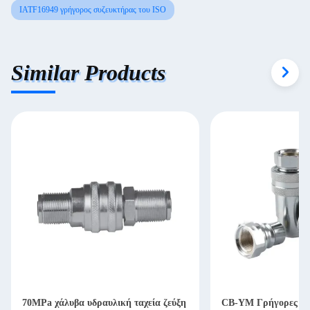
IATF16949 γρήγορος συζευκτήρας του ISO
Similar Products
70MPa χάλυβα υδραυλική ταχεία ζεύξη
CB-YM Γρήγορες συ