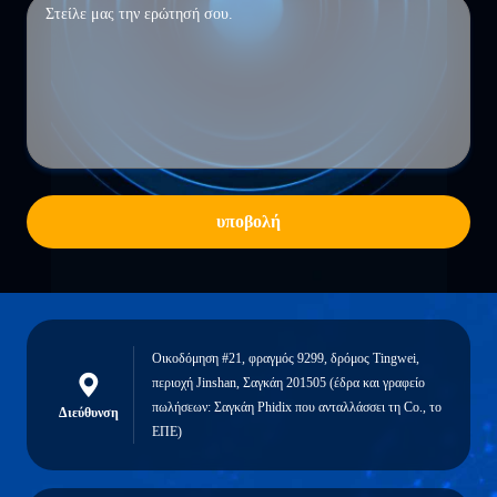
υποβολή
Οικοδόμηση #21, φραγμός 9299, δρόμος Tingwei,
περιοχή Jinshan, Σαγκάη 201505 (έδρα και γραφείο
πωλήσεων: Σαγκάη Phidix που ανταλλάσσει τη Co., το
Διεύθυνση
ΕΠΕ)