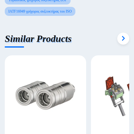
Υδραυλικός γρήγορος συζευκτήρας BSP
IATF16949 γρήγορος συζευκτήρας του ISO
Similar Products