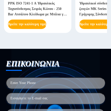
PPK ISO 7241-1 A Υδραυλικός
Υδραυλικοί σύνδεσμ
Ταχυσύνδεσμος Σειράς Κώνου - 250
ζευγών MK Series Fl
Bar Ατσάλινο Κλείδωμα με Μπίλια για
Γρήγορης Σύνδεσης
Βαριά Μηχανήματα
Πρότυπο ISO
Βρείτε την καλύτερη τιμή
Βρείτε την καλύτερη
ΕΠΙΚΟΙΝΩΝΙΑ