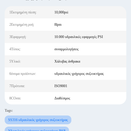
1Εκτιμημένη πίεση:
10,000psi
2Εκτιμημένη ροή:
8lpm
3Εφαρμογή:
10.000 υδραυλικές εφαρμογές PSI
4Τύπος:
συναρμολογήσεις
5Υλικό:
Χάλυβας άνθρακα
6όνομα προϊόντων:
υδραυλικός γρήγορος συζευκτήρας
7Πρότυπα:
ISO9001
8COem:
Διαθέσιμος
Tags:
SS316 υδραυλικός γρήγορος συζευκτήρας