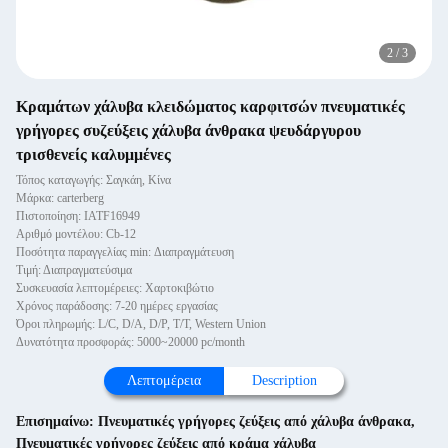
2
/
3
Κραμάτων χάλυβα κλειδώματος καρφιτσών πνευματικές
γρήγορες συζεύξεις χάλυβα άνθρακα ψευδάργυρου
τρισθενείς καλυμμένες
Τόπος καταγωγής: Σαγκάη, Κίνα
Μάρκα: carterberg
Πιστοποίηση: IATF16949
Αριθμό μοντέλου: Cb-12
Ποσότητα παραγγελίας min: Διαπραγμάτευση
Τιμή: Διαπραγματεύσιμα
Συσκευασία λεπτομέρειες: Χαρτοκιβώτιο
Χρόνος παράδοσης: 7-20 ημέρες εργασίας
Όροι πληρωμής: L/C, D/A, D/P, T/T, Western Union
Δυνατότητα προσφοράς: 5000~20000 pc/month
Λεπτομέρεια
Description
Επισημαίνω:
Πνευματικές γρήγορες ζεύξεις από χάλυβα άνθρακα
,
Πνευματικές γρήγορες ζεύξεις από κράμα χάλυβα