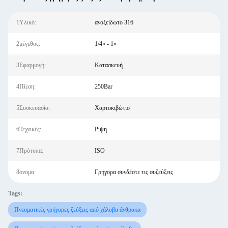
1Υλικό:
ανοξείδωτο 316
2μέγεθος:
1/4» - 1»
3Εφαρμογή:
Κατασκευή
4Πίεση:
250Bar
5Συσκευασία:
Χαρτοκιβώτιο
6Τεχνικές:
Ρίψη
7Πρότυπα:
ISO
8όνομα:
Γρήγορα συνδέστε τις συζεύξεις
Tags:
Πνευματικές γρήγορες ζεύξεις από χάλυβα άνθρακα