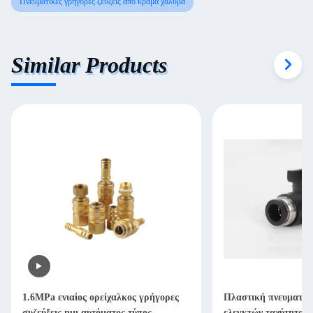
Πνευματικές γρήγορες ζεύξεις από κράμα χάλυβα
Similar Products
1.6MPa ενιαίος ορείχαλκος γρήγορες
Πλαστική πνευματικ
συζεύξεις ημι αυτόματος τύπος
ελεγκτών ταχύτητας 