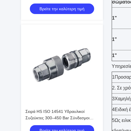
σώματο
Γρήγορης Σύνδεσης Cam Lock,
Βρείτε την καλύτερη τιμή
Πρότυπο ISO
1"
1"
1"
Υπηρεσίε
1Προσαρμ
2. Σε χρ
3Χαμηλή
4Ειδική 
Σειρά HS ISO 14541 Υδραυλικοί
Συζεύκτες 300–450 Bar Σύνδεσμοι
5Ως ειλι
Βαλβίδας Κώνου Σύνδεσης με
Βρείτε την καλύτερη τιμή
Σπείρωμα
εξοπλισμό