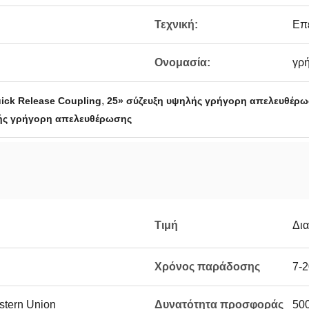
Τεχνική:
Επ
Ονομασία:
γρ
,
uick Release Coupling
25» σύζευξη υψηλής γρήγορη απελευθέρ
λής γρήγορη απελευθέρωσης
Τιμή
Δι
Χρόνος παράδοσης
7-2
estern Union
Δυνατότητα προσφοράς
50