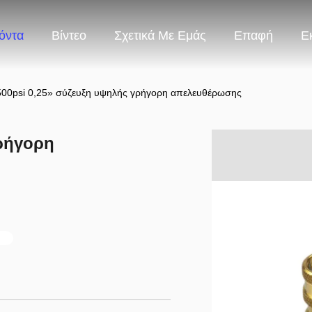
όντα
Βίντεο
Σχετικά Με Εμάς
Επαφή
Ε
500psi 0,25» σύζευξη υψηλής γρήγορη απελευθέρωσης
γρήγορη