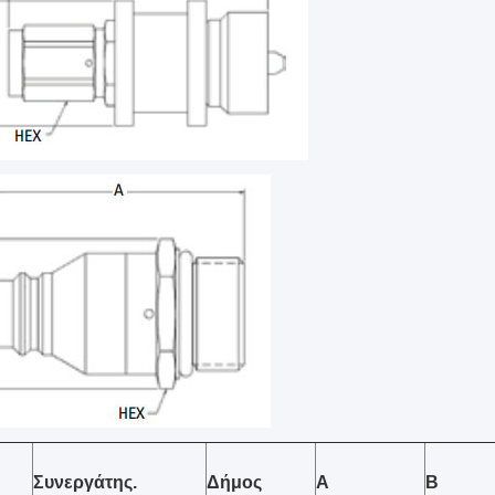
Συνεργάτης.
Δήμος
Α
Β