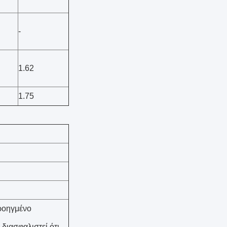
-
1.62
1.75
ροηγμένο
 διασφαλιστεί ότι