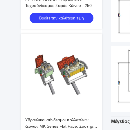
Ταχυσύνδεσμος Σειράς Κώνου - 250
Bar Ατσάλινο Κλείδωμα με Μπίλια για
Βρείτε την καλύτερη τιμή
Βαριά Μηχανήματα
Υδραυλικοί σύνδεσμοι πολλαπλών
Μέγεθος
ζευγών MK Series Flat Face, Σύστημα