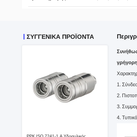
Περιγρ
ΣΥΓΓΕΝΙΚΆ ΠΡΟΪΌΝΤΑ
Συνήθως
γρήγορη
Χαρακτηρ
Σύνδεσ
Πιστοπ
Συμμορ
Τυπικό
PPK ISO 7241-1 A Υδραυλικός