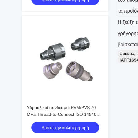
τα προϊό
Η ζεύξη 
γρήγορης
βρίσκετα
Ετικέτες
IATF169
Υδραυλικοί σύνδεσμοι PVM/PVS 70
MPa Thread-to-Connect ISO 14540
Υψηλής Πίεσης με Βαλβίδα Κώνου
Βρείτε την καλύτερη τιμή