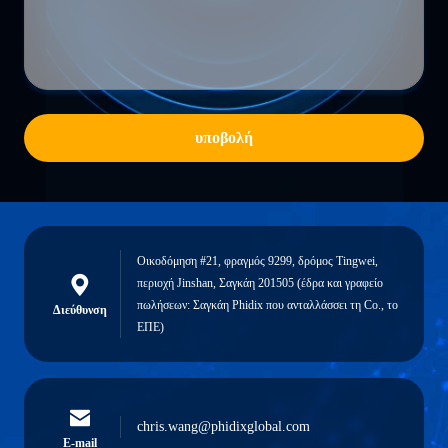
υποβολή
Οικοδόμηση #21, φραγμός 9299, δρόμος Tingwei,
περιοχή Jinshan, Σαγκάη 201505 (έδρα και γραφείο
πωλήσεων: Σαγκάη Phidix που ανταλλάσσει τη Co., το
Διεύθυνση
ΕΠΕ)
chris.wang@phidixglobal.com
E-mail