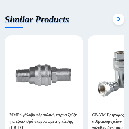
Similar Products
70MPa χάλυβα υδραυλική ταχεία ζεύξη
CB-YM Γρήγορες συ
για εξοπλισμό υπερυψωμένης πίεσης
ανθρακωρυχείων - Χ
(CB-TQ)
χάλυβας άνθρακα - 