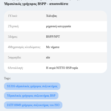
Υδραυλικός γρήγορος BSPP - αποσυνδέστε
1Υλικό:
Χάλυβας
2Τεχνική:
μηχανική κατεργασία
3Δήμος:
BSPP/NPT
4Μηχανισμός κλειδώματος:
Με νήματα
5σφραγίδα:
nbr
6Ανταλλαγή:
Η σειρά NITTO HSPcupla
Tags:
SS316 υδραυλικός γρήγορος συζευκτήρας
Υδραυλικός γρήγορος συζευκτήρας BSP
IATF16949 γρήγορος συζευκτήρας του ISO