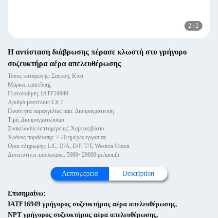
2
/
2
Η αντίσταση διάβρωσης πέρασε κλωστή στο γρήγορο
συζευκτήρα αέρα απελευθέρωσης
Τόπος καταγωγής: Σαγκάη, Κίνα
Μάρκα: carterberg
Πιστοποίηση: IATF16949
Αριθμό μοντέλου: Cb-7
Ποσότητα παραγγελίας min: Διαπραγμάτευση
Τιμή: Διαπραγματεύσιμα
Συσκευασία λεπτομέρειες: Χαρτοκιβώτιο
Χρόνος παράδοσης: 7-20 ημέρες εργασίας
Όροι πληρωμής: L/C, D/A, D/P, T/T, Western Union
Δυνατότητα προσφοράς: 5000~20000 pc/month
Λεπτομέρεια
Description
Επισημαίνω:
IATF16949 γρήγορος συζευκτήρας αέρα απελευθέρωσης
,
NPT γρήγορος συζευκτήρας αέρα απελευθέρωσης
,