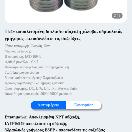
2
/
2
11/4» αποκλεισμένη διπλάσιο σύζευξη χάλυβα, υδραυλικός
γρήγορος - αποσυνδέστε τις συζεύξεις
Τόπος καταγωγής: Σαγκάη, Κίνα
Μάρκα: carterberg
Πιστοποίηση: IATF16949
Αριθμό μοντέλου: Cb-7
Ποσότητα παραγγελίας min: Διαπραγμάτευση
Τιμή: Διαπραγματεύσιμα
Συσκευασία λεπτομέρειες: Χαρτοκιβώτιο
Χρόνος παράδοσης: 7-20 ημέρες εργασίας
Όροι πληρωμής: L/C, D/A, D/P, T/T, Western Union
Δυνατότητα προσφοράς: 5000~20000 pc/month
Λεπτομέρεια
Description
Επισημαίνω:
Αποκλεισμένη NPT σύζευξη
,
IATF16949 αποκλείστε τη σύζευξη
,
Υδραυλικός γρήγορος BSPP - αποσυνδέστε τις συζεύξεις