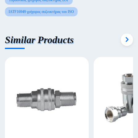
Υδραυλικός γρήγορος συζευκτήρας BSP
IATF16949 γρήγορος συζευκτήρας του ISO
Similar Products