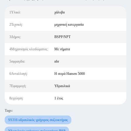
1Υλικό:
χάλυβα
2Τεχνική:
μηχανική κατεργασία
3Δήμος:
BSPP/NPT
4Μηχανισμός κλειδώματος:
Με νήματα
5σφραγίδα:
nbr
6Ανταλλαγή:
Η σειρά Hansen 5000
7Εφαρμογή:
Υδραυλικά
8εγγύηση:
1 έτος
Tags:
SS316 υδραυλικός γρήγορος συζευκτήρας