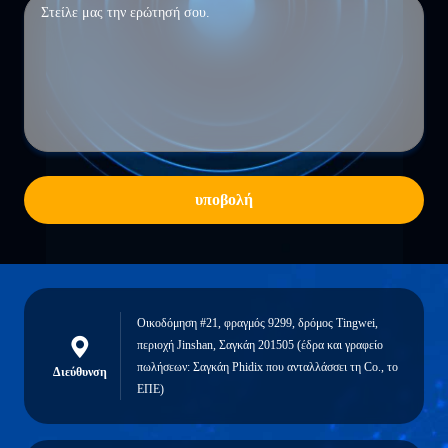
υποβολή
Οικοδόμηση #21, φραγμός 9299, δρόμος Tingwei,
περιοχή Jinshan, Σαγκάη 201505 (έδρα και γραφείο
πωλήσεων: Σαγκάη Phidix που ανταλλάσσει τη Co., το
Διεύθυνση
ΕΠΕ)