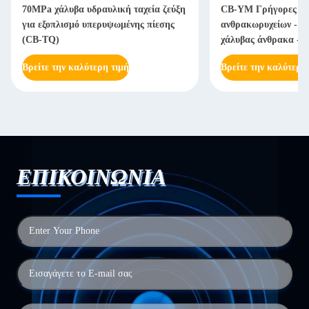
70MPa χάλυβα υδραυλική ταχεία ζεύξη
CB-YM Γρήγορες συ
για εξοπλισμό υπερυψωμένης πίεσης
ανθρακωρυχείων - Χ
(CB-TQ)
χάλυβας άνθρακα - 
Βρείτε την καλύτερη τιμή
Βρείτε την καλύτερη
ΕΠΙΚΟΙΝΩΝΙΑ