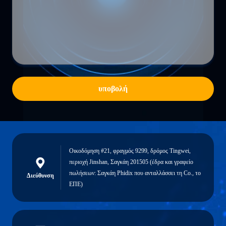
υποβολή
Οικοδόμηση #21, φραγμός 9299, δρόμος Tingwei,
περιοχή Jinshan, Σαγκάη 201505 (έδρα και γραφείο
πωλήσεων: Σαγκάη Phidix που ανταλλάσσει τη Co., το
Διεύθυνση
ΕΠΕ)