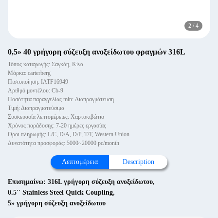
2
/
4
0,5» 40 γρήγορη σύζευξη ανοξείδωτου φραγμών 316L
Τόπος καταγωγής: Σαγκάη, Κίνα
Μάρκα: carterberg
Πιστοποίηση: IATF16949
Αριθμό μοντέλου: Cb-9
Ποσότητα παραγγελίας min: Διαπραγμάτευση
Τιμή: Διαπραγματεύσιμα
Συσκευασία λεπτομέρειες: Χαρτοκιβώτιο
Χρόνος παράδοσης: 7-20 ημέρες εργασίας
Όροι πληρωμής: L/C, D/A, D/P, T/T, Western Union
Δυνατότητα προσφοράς: 5000~20000 pc/month
Λεπτομέρεια
Description
Επισημαίνω:
316L γρήγορη σύζευξη ανοξείδωτου
,
0.5'' Stainless Steel Quick Coupling
,
5» γρήγορη σύζευξη ανοξείδωτου