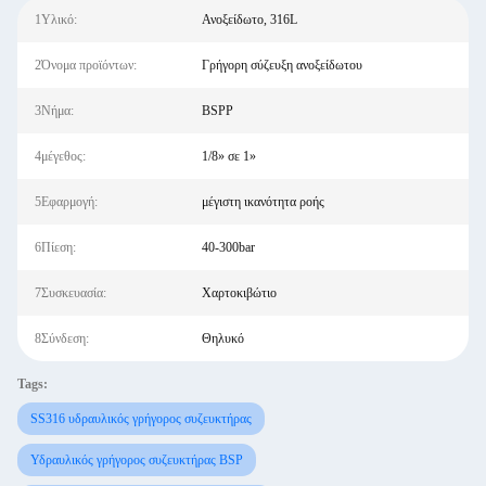
1Υλικό:
Ανοξείδωτο, 316L
2Όνομα προϊόντων:
Γρήγορη σύζευξη ανοξείδωτου
3Νήμα:
BSPP
4μέγεθος:
1/8» σε 1»
5Εφαρμογή:
μέγιστη ικανότητα ροής
6Πίεση:
40-300bar
7Συσκευασία:
Χαρτοκιβώτιο
8Σύνδεση:
Θηλυκό
Tags:
SS316 υδραυλικός γρήγορος συζευκτήρας
Υδραυλικός γρήγορος συζευκτήρας BSP