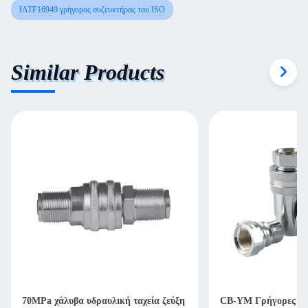
IATF16949 γρήγορος συζευκτήρας του ISO
Similar Products
70MPa χάλυβα υδραυλική ταχεία ζεύξη
CB-YM Γρήγορες συ