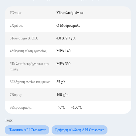
1Όνομα:
Υδραυλική μάνικα
2Χρώμα:
Ο Μαύρος/μπλε
3Ταυτότητα Χ OD:
4,0 X 9,7 χιλ.
4Μέγιστη πίεση εργασίας:
MPA 140
5Τα λεπτά εκρήγνυνται την
MPA 350
πίεση:
6Ελάχιστη ακτίνα κάμψεων:
55 χιλ.
7Βάρος:
160 g/m
8Θερμοκρασία:
-40°C — +100°C
Tags:
Πλαστικό API Crossover
Γρήγορη σύνδεση API Crossover