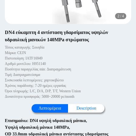
2
/
4
DN4 εύκαμπτη 4 αντίσταση γδαρσίματος υψηλών
υδραυλική μανικών 140MPa στρώματος
Τόπος καταγωγής: Σουηδία
Μάρκα: CEJN
Πιστοποίηση: IATF16949
Αριθμό μοντέλου: H951140
Ποσότητα παραγγελίας min: Διαπραγμάτευση
Τιμή: Διαπραγματεύσιμα
Συσκευασία λεπτομέρειες: χαρτοκιβώτιο
Χρόνος παράδοσης: 7-20 ημέρες εργασίας
Όροι πληρωμής: L/C, D/A, D/P, T/T, Western Union
Δυνατότητα προσφοράς: 5000~20000 pc/month
Λεπτομέρεια
Description
Επισημαίνω:
DN4 υψηλή υδραυλική μάνικα
,
Υψηλή υδραυλική μάνικα 140MPa
,
OD 33.0mm υδραυλική μάνικα αντίστασης γδαρσίματος