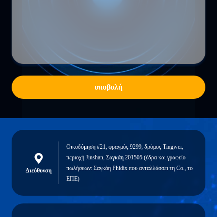
υποβολή
Οικοδόμηση #21, φραγμός 9299, δρόμος Tingwei,
περιοχή Jinshan, Σαγκάη 201505 (έδρα και γραφείο
πωλήσεων: Σαγκάη Phidix που ανταλλάσσει τη Co., το
Διεύθυνση
ΕΠΕ)