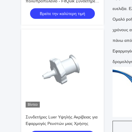
πολυπροπυλένιο - FitQuik Συνδετήρες
& Εφοδιασμοί
ευελιξία. 
Βρείτε την καλύτερη τιμή
Ομαλό pol
χρόνους α
πάνω από
Εφαρμογές
δρομολόγη
Βίντεο
Συνδετήρες Luer Υψηλής Ακρίβειας για
Εφαρμογές Ρευστών μιας Χρήσης