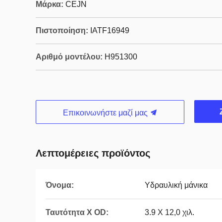
Μάρκα:
CEJN
Πιστοποίηση:
IATF16949
Αριθμό μοντέλου:
H951300
Επικοινωνήστε μαζί μας
Λεπτομέρειες προϊόντος
Όνομα:
Υδραυλική μάνικα
Ταυτότητα Χ OD:
3.9 X 12,0 χιλ.