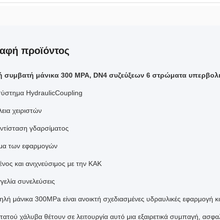
αφή προϊόντος
ή συμβατή μάνικα 300 MPA, DN4 συζεύξεων 6 στρώματα υπερβο
ύστημα HydraulicCoupling
εια χειριστών
αντίσταση γδαρσίματος
μα των εφαρμογών
νος και ανιχνεύσιμος με την ΚΑΚ
γελία συνελεύσεις
ηλή μάνικα 300MPa είναι ανοικτή σχεδιασμένες υδραυλικές εφαρμογή κα
τατού χάλυβα θέτουν σε λειτουργία αυτό μια εξαιρετικά συμπαγή, ασφαλ