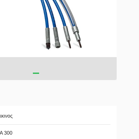
κκινος
A 300