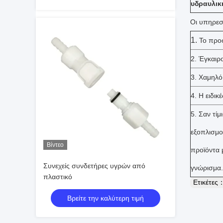
υδραυλικ
Οι υπηρεσ
1.
Το προσ
2. Έγκαιρ
3. Χαμηλ
4. Η ειδι
5. Σαν τί
εξοπλισμο
Βίντεο
προϊόντα 
Συνεχείς συνδετήρες υγρών από
γνώρισμα.
πλαστικό
Ετικέτες
Βρείτε την καλύτερη τιμή