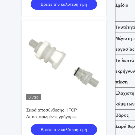
Βρείτε την καλύτερη τιμή
Σχέδιο
Ταυτότητ
Μέγιστη 
εργασίας
Τα λεπτά
εκρήγνυν
πίεση
Ελάχιστη
Βίντεο
κάμψεων
Σειρά αποσύνδεσης HFCP
Βάρος
Αποστειρωμένες γρήγορες
αποσυνδέσεις για Βιοφαρμακευτική &
Σειρά θε
Βρείτε την καλύτερη τιμή
Θεραπεία Κυττάρων