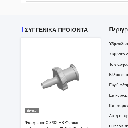
Περιγρ
ΣΥΓΓΕΝΙΚΆ ΠΡΟΪΌΝΤΑ
Υδραυλικ
Συμβατό σ
Τοπ ασφάλ
Βέλτιστη 
Ευρύ φάσ
Επικυρωμέ
Επί παραγ
Βίντεο
Αυτή η υψ
Φύση Luer X 3/32 HB Φυσικό
υψηλού εκ