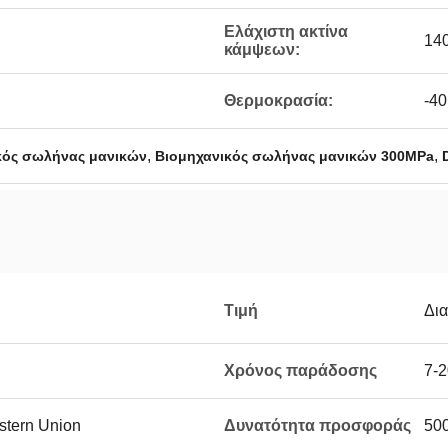
Ελάχιστη ακτίνα
140
κάμψεων:
Θερμοκρασία:
-4
,
,
κός σωλήνας μανικών
Βιομηχανικός σωλήνας μανικών 300MPa
Τιμή
Δι
Χρόνος παράδοσης
7-2
estern Union
Δυνατότητα προσφοράς
50