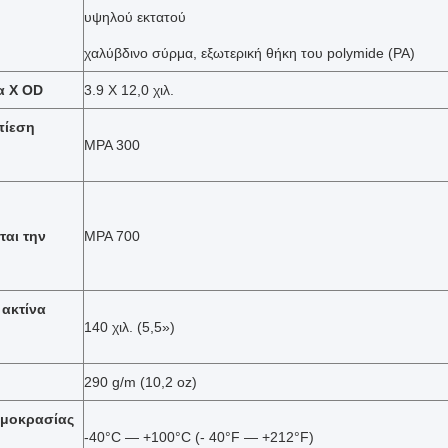
υψηλού εκτατού
χαλύβδινο σύρμα, εξωτερική θήκη του polymide (PA)
α Χ OD
3.9 X 12,0 χιλ.
πίεση
MPA 300
ται την
MPA 700
 ακτίνα
140 χιλ. (5,5»)
290 g/m (10,2 oz)
ρμοκρασίας
-40°C — +100°C (- 40°F — +212°F)