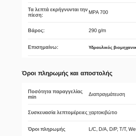
Τα λεπτά εκρήγνυνται την
MPA 700
πίεση:
Βάρος:
290 g/m
Επισημαίνω:
Υδραυλικός βιομηχανι
Όροι πληρωμής και αποστολής
Ποσότητα παραγγελίας
Διαπραγμάτευση
min
Συσκευασία λεπτομέρειες
χαρτοκιβώτιο
Όροι πληρωμής
L/C, D/A, D/P, T/T, W