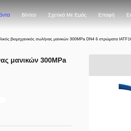
όντα
Βίντεο
Σχετικά Με Εμάς
Επαφή
Ε
λικός βιομηχανικός σωλήνας μανικών 300MPa DN4 6 στρώματα IATF1
νας μανικών 300MPa