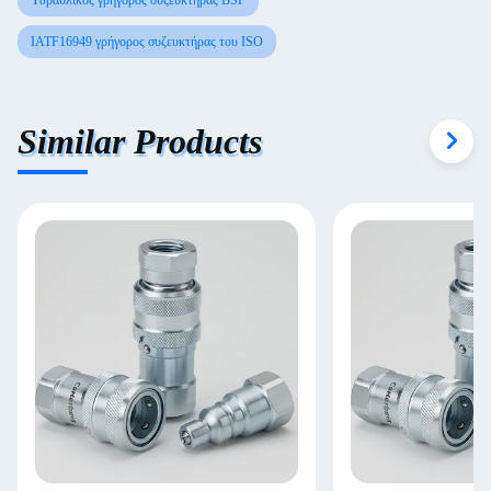
Υδραυλικός γρήγορος συζευκτήρας BSP
IATF16949 γρήγορος συζευκτήρας του ISO
Similar Products