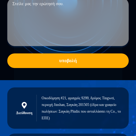
υποβολή
Οικοδόμηση #21, φραγμός 9299, δρόμος Tingwei,
περιοχή Jinshan, Σαγκάη 201505 (έδρα και γραφείο
πωλήσεων: Σαγκάη Phidix που ανταλλάσσει τη Co., το
Διεύθυνση
ΕΠΕ)