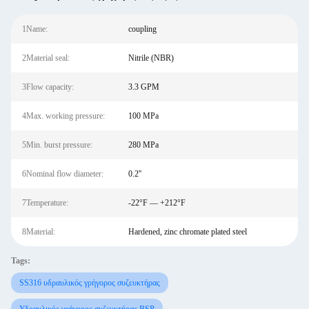
1Name:
coupling
2Material seal:
Nitrile (NBR)
3Flow capacity:
3.3 GPM
4Max. working pressure:
100 MPa
5Min. burst pressure:
280 MPa
6Nominal flow diameter:
0.2''
7Temperature:
-22°F — +212°F
8Material:
Hardened, zinc chromate plated steel
Tags:
SS316 υδραυλικός γρήγορος συζευκτήρας