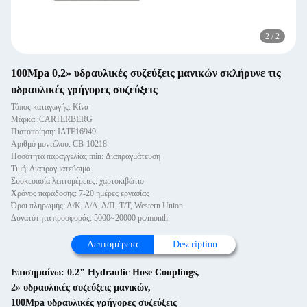
2
/
2
100Mpa 0,2» υδραυλικές συζεύξεις μανικών σκλήρυνε τις
υδραυλικές γρήγορες συζεύξεις
Τόπος καταγωγής: Κίνα
Μάρκα: CARTERBERG
Πιστοποίηση: IATF16949
Αριθμό μοντέλου: CB-10218
Ποσότητα παραγγελίας min: Διαπραγμάτευση
Τιμή: Διαπραγματεύσιμα
Συσκευασία λεπτομέρειες: χαρτοκιβώτιο
Χρόνος παράδοσης: 7-20 ημέρες εργασίας
Όροι πληρωμής: Λ/Κ, Δ/Α, Δ/Π, Τ/Τ, Western Union
Δυνατότητα προσφοράς: 5000~20000 pc/month
Λεπτομέρεια
Description
Επισημαίνω:
0.2" Hydraulic Hose Couplings
,
2» υδραυλικές συζεύξεις μανικών
,
100Mpa υδραυλικές γρήγορες συζεύξεις