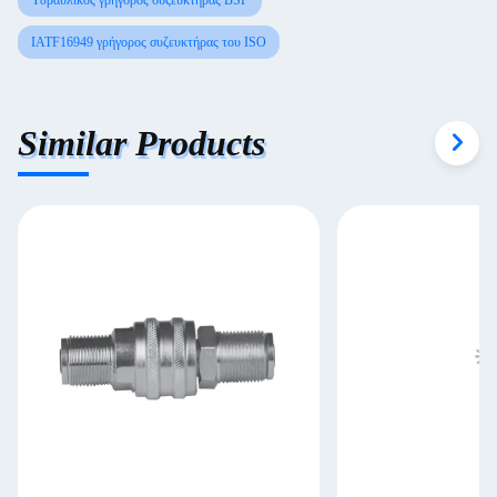
Υδραυλικός γρήγορος συζευκτήρας BSP
IATF16949 γρήγορος συζευκτήρας του ISO
Similar Products