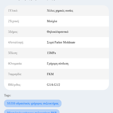
1Υλικό:
Άλλες χημικές ουσίες
2Τεχνική:
Μούχλα
3Δήμος:
Θηλυκό/αρσενικό
4Ανταλλαγή:
Σειρά Parker Moldmate
5Πίεση:
15MPa
6Ονομασία:
Γρήγορη σύνδεση
7σφραγίδα:
FKM
8Μέγεθος:
G1/4-G1/2
Tags:
SS316 υδραυλικός γρήγορος συζευκτήρας