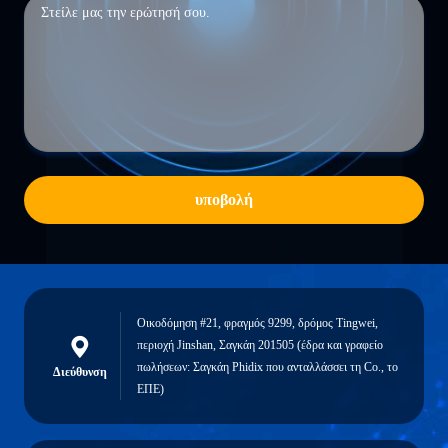
υποβολή
Οικοδόμηση #21, φραγμός 9299, δρόμος Tingwei,
περιοχή Jinshan, Σαγκάη 201505 (έδρα και γραφείο
πωλήσεων: Σαγκάη Phidix που ανταλλάσσει τη Co., το
Διεύθυνση
ΕΠΕ)