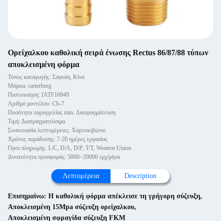
Ορείχαλκου καθολική σειρά ένωσης Rectus 86/87/88 τύπων
αποκλεισμένη φόρμα
Τόπος καταγωγής: Σαγκάη, Κίνα
Μάρκα: carterberg
Πιστοποίηση: IATF16949
Αριθμό μοντέλου: Cb-7
Ποσότητα παραγγελίας min: Διαπραγμάτευση
Τιμή: Διαπραγματεύσιμα
Συσκευασία λεπτομέρειες: Χαρτοκιβώτιο
Χρόνος παράδοσης: 7-20 ημέρες εργασίας
Όροι πληρωμής: L/C, D/A, D/P, T/T, Western Union
Δυνατότητα προσφοράς: 5000~20000 τμχ/μήνα
Λεπτομέρεια
Description
Επισημαίνω:
Η καθολική φόρμα απέκλεισε τη γρήγορη σύζευξη
,
Αποκλεισμένη 15Mpa σύζευξη ορείχαλκου
,
Αποκλεισμένη σφραγίδα σύζευξη FKM