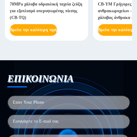
70MPa χάλυβα υδραυλική ταχεία ζεύξη
CB-YM Γρήγορες συ
για εξοπλισμό υπερυψωμένης πίεσης
ανθρακωρυχείων - Χ
(CB-TQ)
χάλυβας άνθρακα - 
Βρείτε την καλύτερη τιμή
Βρείτε την καλύτερη
ΕΠΙΚΟΙΝΩΝΙΑ