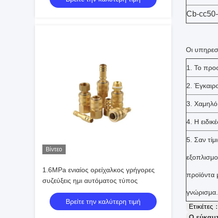
Cb-cc50
Οι υπηρεσ
1. Το προ
2. Έγκαιρ
3. Χαμηλ
4. Η ειδι
5. Σαν τί
Βίντεο
εξοπλισμο
1.6MPa ενιαίος ορείχαλκος γρήγορες
προϊόντα 
συζεύξεις ημι αυτόματος τύπος
γνώρισμα.
Βρείτε την καλύτερη τιμή
Ετικέτες
Ο εύκαμ