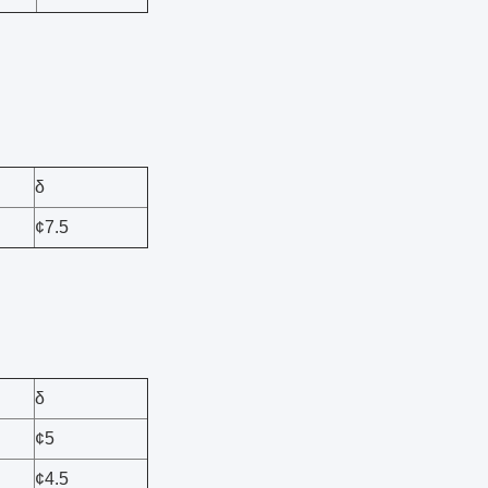
δ
¢7.5
δ
¢5
¢4.5