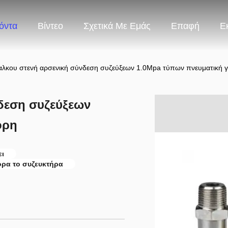
όντα
Βίντεο
Σχετικά Με Εμάς
Επαφή
Ε
αλκου στενή αρσενική σύνδεση συζεύξεων 1.0Mpa τύπων πνευματική 
δεση συζεύξεων
ορη
ει
ορα το συζευκτήρα