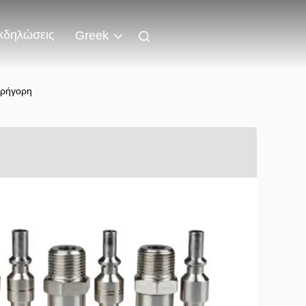
κδηλώσεις
Greek
γρήγορη