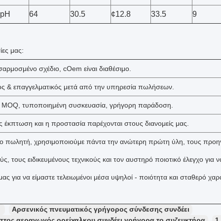
-pH
64
30.5
¢12.8
33.5
9
ίες μας:
σαρμοσμένο σχέδιο, cOem είναι διαθέσιμο.
ος & επαγγελματικός μετά από την υπηρεσία πωλήσεων.
ό MOQ, τυποποιημένη συσκευασία, γρήγορη παράδοση.
κές έκπτωση και η προστασία παρέχονται στους διανομείς μας.
μιο πωλητή, χρησιμοποιούμε πάντα την ανώτερη πρώτη ύλη, τους προ
ύς, τους ειδικευμένους τεχνικούς και τον αυστηρό ποιοτικό έλεγχο για 
μας για να είμαστε τελειωμένοι μέσα υψηλοί - ποιότητα και σταθερό χαρ
：
Αρσενικός πνευματικός γρήγορος σύνδεσης συνδέει
πτος αεραγωγός ορείχαλκου συνδέει γρήγορα το συζευκτήρα
1