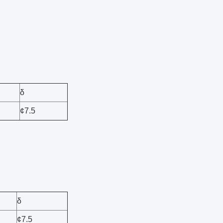
δ
¢7.5
δ
¢7.5