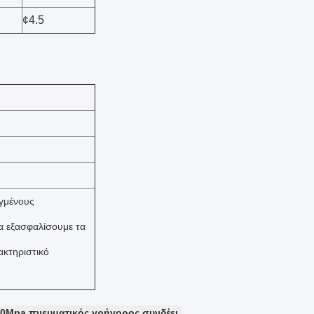
¢4.5
ηγμένους
να εξασφαλίσουμε τα
ακτηριστικό
.0Mpa πνευματικός γρήγορος συνδέει