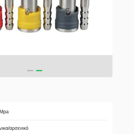
0Mpa
ικα/αρσενικό