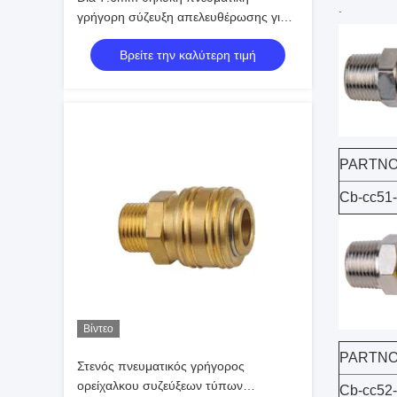
.
γρήγορη σύζευξη απελευθέρωσης για
Automotives
Βρείτε την καλύτερη τιμή
PARTNO
Cb-cc51
Βίντεο
PARTNO
Στενός πνευματικός γρήγορος
ορείχαλκου συζεύξεων τύπων
Cb-cc52