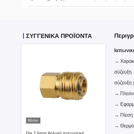
Περιγρ
ΣΥΓΓΕΝΙΚΆ ΠΡΟΪΌΝΤΑ
Ιαπωνικ
→ Χαρακτ
σύζευξη 
σύζευξη 
→ Πλεονε
→ Εφαρμο
→ Πίεση 
Βίντεο
→ Θερμοκ
Dia 7.6mm θηλυκή πνευματική