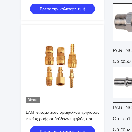
πνευματικός γρήγορος - αποσυνδέστε
Βρείτε την καλύτερη τιμή
PARTNO
Cb-cc50
Βίντεο
PARTNO
LAM πνευματικός ορείχαλκου γρήγορος
Cb-cc51
ενιαίος ροής συζεύξεων υψηλός που
αποκλείεται
Cb-cc52
Βρείτε την καλύτερη τιμή