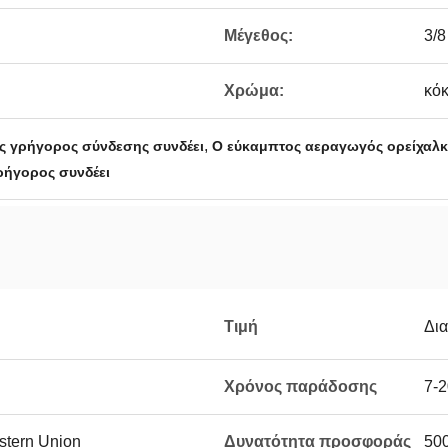
Μέγεθος:
3/8
Χρώμα:
κόκ
,
ς γρήγορος σύνδεσης συνδέει
Ο εύκαμπτος αεραγωγός ορείχαλκ
ρήγορος συνδέει
Τιμή
Δι
Χρόνος παράδοσης
7-2
estern Union
Δυνατότητα προσφοράς
50