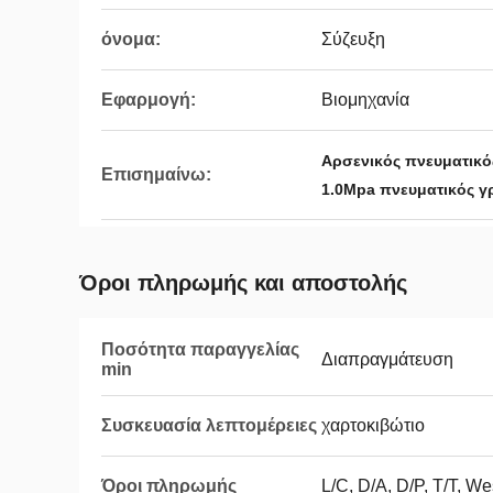
όνομα:
Σύζευξη
Εφαρμογή:
Βιομηχανία
Αρσενικός πνευματικό
Επισημαίνω:
1.0Mpa πνευματικός γ
Όροι πληρωμής και αποστολής
Ποσότητα παραγγελίας
Διαπραγμάτευση
min
Συσκευασία λεπτομέρειες
χαρτοκιβώτιο
Όροι πληρωμής
L/C, D/A, D/P, T/T, W