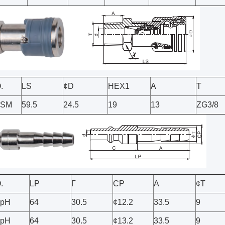
.
LS
¢D
HEX1
Α
Τ
-SM
59.5
24.5
19
13
ZG3/8
.
LP
Γ
CP
Α
¢T
-pH
64
30.5
¢12.2
33.5
9
-pH
64
30.5
¢13.2
33.5
9