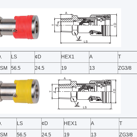
.
LS
¢D
HEX1
Α
Τ
-SM
56.5
24.5
19
13
ZG3/8
.
LS
¢D
HEX1
Α
Τ
-SM
56.5
24.5
19
13
ZG3/8