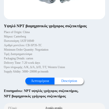
Υψηλό NPT βιομηχανικός γρήγορος συζευκτήρας
Place of Origin: China
Μάρκα: Carterberg
Πιστοποίηση: IATF16949
Αριθμό μοντέλου: CB-SP3S-TC
Minimum Order Quantity: Negotiation
Τιμή: Διαπραγματεύσιμα
Packaging Details: carton
Delivery Time: 7-20 work days
Όροι πληρωμής: Λ/Κ, Δ/Α, Δ/Π, Τ/Τ, Western Union
Supply Ability: 5000~20000 pc/month
Λεπτομέρεια
Description
Επισημαίνω:
NPT υψηλός γρήγορος συζευκτήρας
,
NPT βιομηχανικός γρήγορος συζευκτήρας
1Υλικό:
Ατσάλι ατσάλι