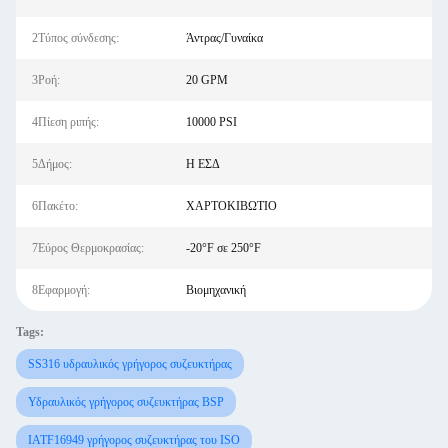
2Τύπος σύνδεσης:
Άντρας/Γυναίκα
3Ροή:
20 GPM
4Πίεση ριπής:
10000 PSI
5Δήμος:
Η ΕΣΔ
6Πακέτο:
ΧΑΡΤΟΚΙΒΩΤΙΟ
7Εύρος Θερμοκρασίας:
-20°F σε 250°F
8Εφαρμογή:
Βιομηχανική
Tags:
SS316 υδραυλικός γρήγορος συζευκτήρας
Υδραυλικός γρήγορος συζευκτήρας BSP
IATF16949 γρήγορος συζευκτήρας του ISO