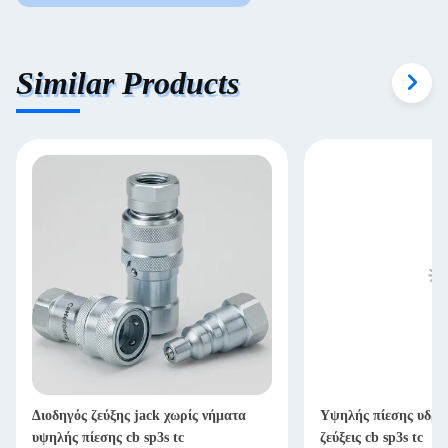
Similar Products
Διοδηγός ζεύξης jack χωρίς νήματα
Υψηλής πίεσης υδρα
υψηλής πίεσης cb sp3s tc
ζεύξεις cb sp3s tc