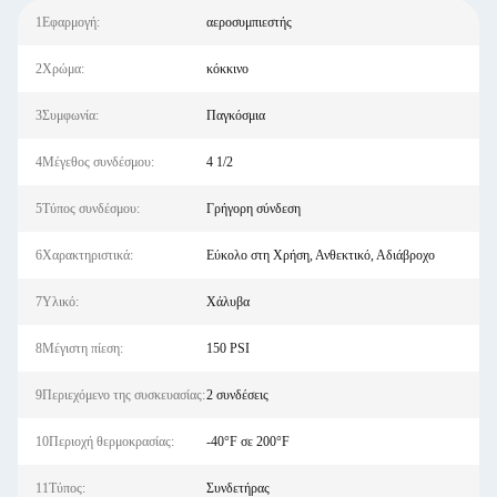
1Εφαρμογή:
αεροσυμπιεστής
2Χρώμα:
κόκκινο
3Συμφωνία:
Παγκόσμια
4Μέγεθος συνδέσμου:
4 1/2
5Τύπος συνδέσμου:
Γρήγορη σύνδεση
6Χαρακτηριστικά:
Εύκολο στη Χρήση, Ανθεκτικό, Αδιάβροχο
7Υλικό:
Χάλυβα
8Μέγιστη πίεση:
150 PSI
9Περιεχόμενο της συσκευασίας:
2 συνδέσεις
10Περιοχή θερμοκρασίας:
-40°F σε 200°F
11Τύπος:
Συνδετήρας