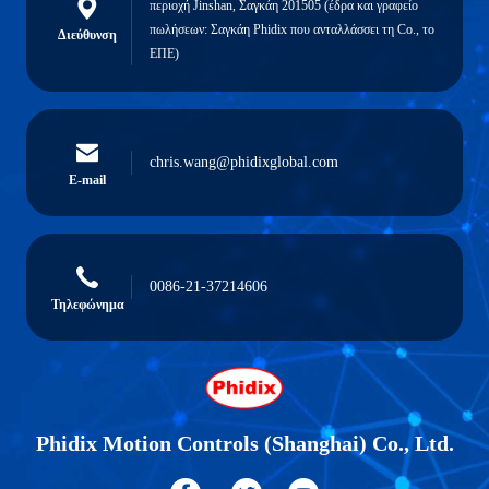
περιοχή Jinshan, Σαγκάη 201505 (έδρα και γραφείο
πωλήσεων: Σαγκάη Phidix που ανταλλάσσει τη Co., το
Διεύθυνση
ΕΠΕ)
chris.wang@phidixglobal.com
E-mail
0086-21-37214606
Τηλεφώνημα
Phidix Motion Controls (Shanghai) Co., Ltd.