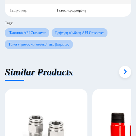
12Εγγύηση:
1 έτος περιορισμένη
Tags:
Πλαστικό API Crossover
Γρήγορη σύνδεση API Crossover
Τύποι νήματος και σύνδεση περιβλήματος
Similar Products