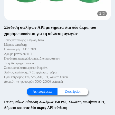
2
/
3
Σύνδεση σωλήνων API με νήματα στα δύο άκρα που
χρησιμοποιούνται για τη σύνδεση αγωγών
Τόπος καταγωγής: Σαγκάη, Κίνα
Μάρκα: carterberg
Πιστοποίηση: IATF16949
Αριθμό μοντέλου: ΚΠ
Ποσότητα παραγγελίας min: Διαπραγμάτευση
Τιμή: Διαπραγματεύσιμα
Συσκευασία λεπτομέρειες: Καρτόνι
Χρόνος παράδοσης: 7-20 εργάσιμες ημέρες
Όροι πληρωμής: Ε/Ε, Δ/Α, Δ/Π, Τ/Τ, Western Union
Δυνατότητα προσφοράς: 5000~20000 pc/month
Λεπτομέρεια
Description
Επισημαίνω:
Σύνδεση σωλήνων 150 PSI
,
Σύνδεση σωλήνων API
,
Δήματα και στις δύο άκρες API σύνδεση