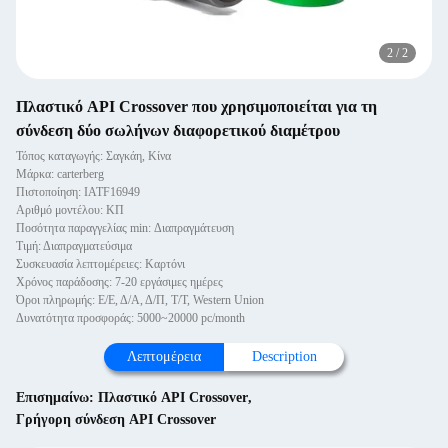
2
/
2
Πλαστικό API Crossover που χρησιμοποιείται για τη
σύνδεση δύο σωλήνων διαφορετικού διαμέτρου
Τόπος καταγωγής: Σαγκάη, Κίνα
Μάρκα: carterberg
Πιστοποίηση: IATF16949
Αριθμό μοντέλου: ΚΠ
Ποσότητα παραγγελίας min: Διαπραγμάτευση
Τιμή: Διαπραγματεύσιμα
Συσκευασία λεπτομέρειες: Καρτόνι
Χρόνος παράδοσης: 7-20 εργάσιμες ημέρες
Όροι πληρωμής: Ε/Ε, Δ/Α, Δ/Π, Τ/Τ, Western Union
Δυνατότητα προσφοράς: 5000~20000 pc/month
Λεπτομέρεια
Description
Επισημαίνω:
Πλαστικό API Crossover
,
Γρήγορη σύνδεση API Crossover