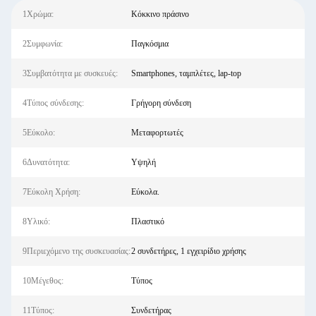
1Χρώμα:
Κόκκινο πράσινο
2Συμφωνία:
Παγκόσμια
3Συμβατότητα με συσκευές:
Smartphones, ταμπλέτες, lap-top
4Τύπος σύνδεσης:
Γρήγορη σύνδεση
5Εύκολο:
Μεταφορτωτές
6Δυνατότητα:
Υψηλή
7Εύκολη Χρήση:
Εύκολα.
8Υλικό:
Πλαστικό
9Περιεχόμενο της συσκευασίας:
2 συνδετήρες, 1 εγχειρίδιο χρήσης
10Μέγεθος:
Τύπος
11Τύπος:
Συνδετήρας