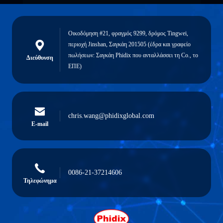
Οικοδόμηση #21, φραγμός 9299, δρόμος Tingwei,
περιοχή Jinshan, Σαγκάη 201505 (έδρα και γραφείο
πωλήσεων: Σαγκάη Phidix που ανταλλάσσει τη Co., το
Διεύθυνση
ΕΠΕ)
chris.wang@phidixglobal.com
E-mail
0086-21-37214606
Τηλεφώνημα