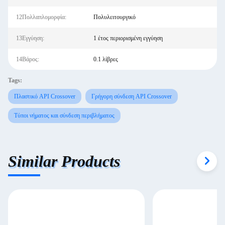
12Πολλαπλομορφία:
Πολυλειτουργικό
13Εγγύηση:
1 έτος περιορισμένη εγγύηση
14Βάρος:
0.1 λίβρες
Tags:
Πλαστικό API Crossover
Γρήγορη σύνδεση API Crossover
Τύποι νήματος και σύνδεση περιβλήματος
Similar Products