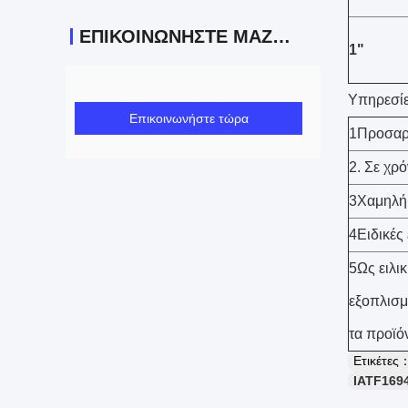
ΕΠΙΚΟΙΝΩΝΉΣΤΕ ΜΑΖΊ ΜΑΣ
1"
Υπηρεσίε
Επικοινωνήστε τώρα
1Προσαρμ
2. Σε χρ
3Χαμηλή
4Ειδικές
5Ως ειλι
εξοπλισμό
τα προϊό
Ετικέτες
IATF169