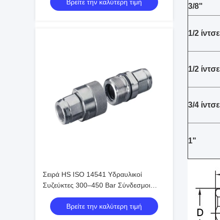
Βρείτε την καλύτερη τιμή
Πρότυπο ISO
3/8"
1/2 ίντσ
1/2 ίντσ
3/4 ίντσε
1"
Σειρά HS ISO 14541 Υδραυλικοί
Συζεύκτες 300–450 Bar Σύνδεσμοι
Βαλβίδας Κώνου Σύνδεσης με
Βρείτε την καλύτερη τιμή
Σπείρωμα