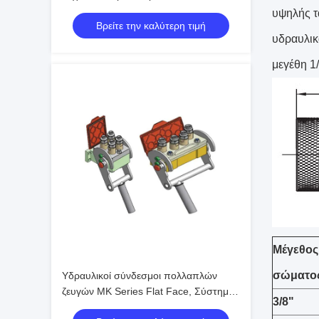
Bar Ατσάλινο Κλείδωμα με Μπίλια για
υψηλής τ
Βρείτε την καλύτερη τιμή
Βαριά Μηχανήματα
υδραυλικ
μεγέθη 1/
Μέγεθος
σώματο
Υδραυλικοί σύνδεσμοι πολλαπλών
ζευγών MK Series Flat Face, Σύστημα
3/8"
Γρήγορης Σύνδεσης Cam Lock,