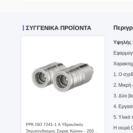
Περιγρ
ΣΥΓΓΕΝΙΚΆ ΠΡΟΪΌΝΤΑ
Υψηλής 
Εφαρμογέ
Χαρακτηρ
Ο σχεδ
Μικρή
Δύο βα
Εργασι
Υλικό 
PPK ISO 7241-1 A Υδραυλικός
Η σειρά 
Ταχυσύνδεσμος Σειράς Κώνου - 250