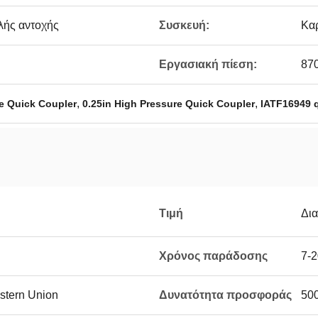
λής αντοχής
Συσκευή:
Καρ
Εργασιακή πίεση:
87
,
,
e Quick Coupler
0.25in High Pressure Quick Coupler
IATF16949 q
Τιμή
Δι
Χρόνος παράδοσης
7-2
estern Union
Δυνατότητα προσφοράς
50