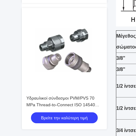
Μέγεθος
σώματο
3/8"
3/8"
1/2 ίντσ
Υδραυλικοί σύνδεσμοι PVM/PVS 70
MPa Thread-to-Connect ISO 14540
1/2 ίντσ
Υψηλής Πίεσης με Βαλβίδα Κώνου
Βρείτε την καλύτερη τιμή
3/4 ίντσε