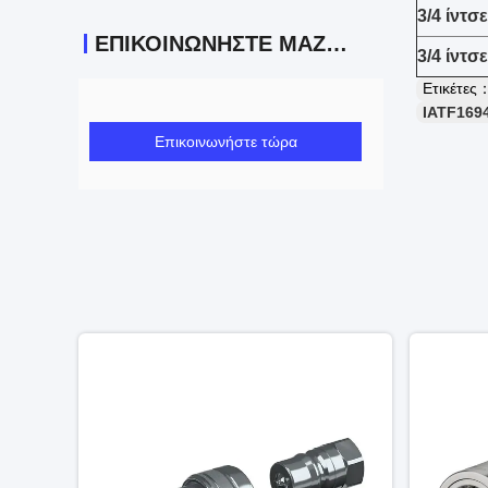
3/4 ίντσε
ΕΠΙΚΟΙΝΩΝΉΣΤΕ ΜΑΖΊ ΜΑΣ
3/4 ίντσε
Ετικέτες
IATF169
Επικοινωνήστε τώρα