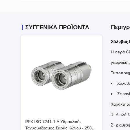
Περιγρ
ΣΥΓΓΕΝΙΚΆ ΠΡΟΪΌΝΤΑ
Χάλυβας 
Η σειρά C
γεωργικά 
Τυποποιημ
Χάλυβα
Σφραγί
Χαρακτηρι
Διπλή λ
PPK ISO 7241-1 A Υδραυλικός
Διαθέσι
Ταχυσύνδεσμος Σειράς Κώνου - 250