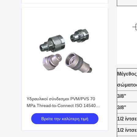
Μέγεθος
σώματο
3/8"
Υδραυλικοί σύνδεσμοι PVM/PVS 70
MPa Thread-to-Connect ISO 14540
3/8"
Υψηλής Πίεσης με Βαλβίδα Κώνου
Βρείτε την καλύτερη τιμή
1/2 ίντσ
1/2 ίντσ