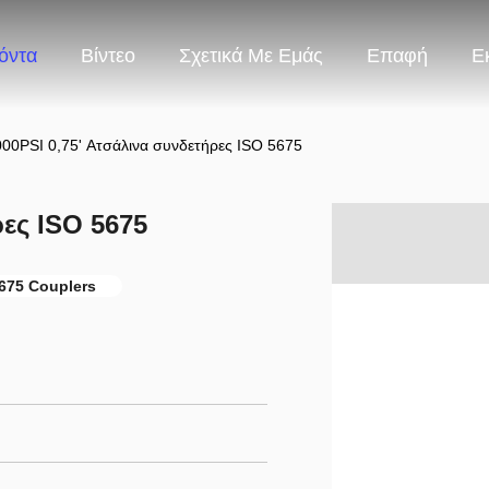
όντα
Βίντεο
Σχετικά Με Εμάς
Επαφή
Ε
00PSI 0,75' Ατσάλινα συνδετήρες ISO 5675
ρες ISO 5675
675 Couplers