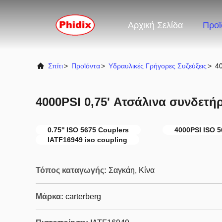
Αρχική Σελίδα
Προϊ
Σπίτι
>
Προϊόντα
>
Υδραυλικές Γρήγορες Συζεύξεις
>
40
4000PSI 0,75' Ατσάλινα συνδετή
0.75'' ISO 5675 Couplers
4000PSI ISO 5
IATF16949 iso coupling
Τόπος καταγωγής:
Σαγκάη, Κίνα
Μάρκα:
carterberg