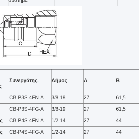
σύστημα
Συνεργάτης.
Δήμος
Α
Β
ς
CB-P3S-4FN-A
3/8-18
27
61,5
CB-P3S-4FG-A
3/8-19
27
61,5
ες
CB-P4S-4FN-A
1/2-14
27
44
ες
CB-P4S-4FG-A
1/2-14
27
44