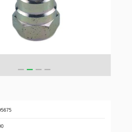
O5675
00