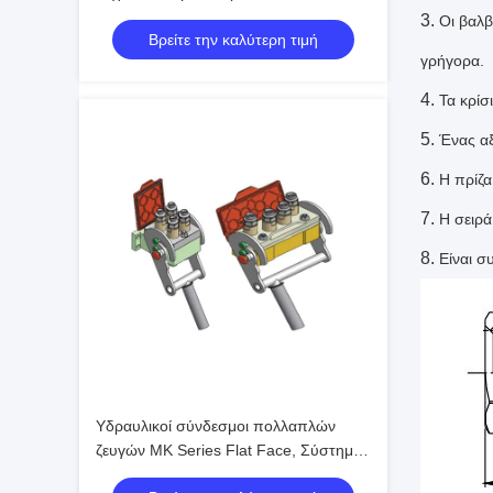
Bar Ατσάλινο Κλείδωμα με Μπίλια για
Οι βαλβ
Βρείτε την καλύτερη τιμή
Βαριά Μηχανήματα
γρήγορα.
Τα κρίσ
Ένας αξ
Η πρίζα
Η σειρ
Είναι σ
Υδραυλικοί σύνδεσμοι πολλαπλών
ζευγών MK Series Flat Face, Σύστημα
Γρήγορης Σύνδεσης Cam Lock,