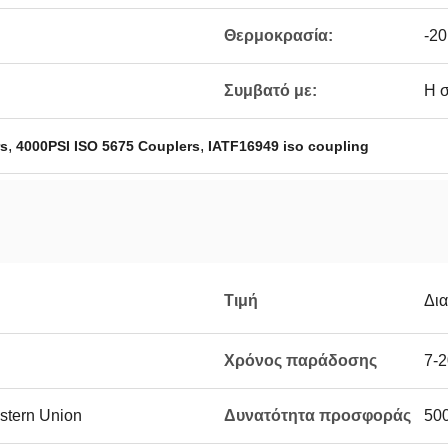
Θερμοκρασία:
-20
Συμβατό με:
Η 
,
,
rs
4000PSI ISO 5675 Couplers
IATF16949 iso coupling
Τιμή
Δι
Χρόνος παράδοσης
7-2
estern Union
Δυνατότητα προσφοράς
50