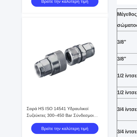
Βρείτε την καλύτερη τιμή
Πρότυπο ISO
Μέγεθος
σώματο
3/8"
3/8"
1/2 ίντσ
1/2 ίντσ
Σειρά HS ISO 14541 Υδραυλικοί
3/4 ίντσε
Συζεύκτες 300–450 Bar Σύνδεσμοι
Βαλβίδας Κώνου Σύνδεσης με
Βρείτε την καλύτερη τιμή
Σπείρωμα
3/4 ίντσε