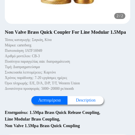
2
/
2
Non Valve Brass Quick Coupler For Line Modular 1.5Mpa
Τόπος καταγωγής: Σαγκάη, Κίνα
Μάρκα: carterberg
Πιστοποίηση: IATF16949
Αριθμό μοντέλου: CB-3
Ποσότητα παραγγελίας min: διαπραγμάτευση
Τιμή: Διαπραγματεύσιμα
Συσκευασία λεπτομέρειες: Καρτόνι
Χρόνος παράδοσης: 7-20 εργάσιμες ημέρες
Όροι πληρωμής: Ε/Ε, D/A, D/P, T/T, Western Union
Δυνατότητα προσφοράς: 5000~20000 pc/month
Λεπτομέρεια
Description
Επισημαίνω:
1.5Mpa Brass Quick Release Coupling
,
Line Modular Brass Coupling
,
Non Valve 1.5Mpa Brass Quick Coupling