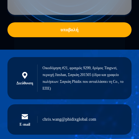
υποβολή
Οικοδόμηση #21, φραγμός 9299, δρόμος Tingwei,
περιοχή Jinshan, Σαγκάη 201505 (έδρα και γραφείο
πωλήσεων: Σαγκάη Phidix που ανταλλάσσει τη Co., το
Διεύθυνση
ΕΠΕ)
chris.wang@phidixglobal.com
E-mail