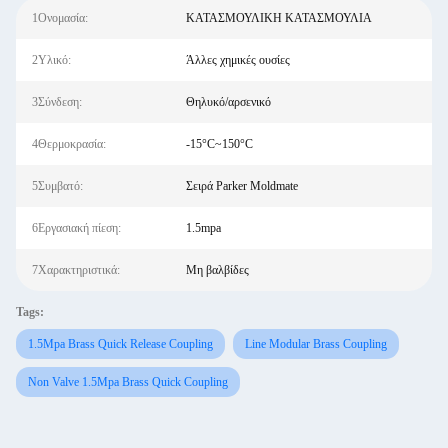
1Ονομασία:
ΚΑΤΑΣΜΟΥΛΙΚΗ ΚΑΤΑΣΜΟΥΛΙΑ
2Υλικό:
Άλλες χημικές ουσίες
3Σύνδεση:
Θηλυκό/αρσενικό
4Θερμοκρασία:
-15°C~150°C
5Συμβατό:
Σειρά Parker Moldmate
6Εργασιακή πίεση:
1.5mpa
7Χαρακτηριστικά:
Μη βαλβίδες
Tags:
1.5Mpa Brass Quick Release Coupling
Line Modular Brass Coupling
Non Valve 1.5Mpa Brass Quick Coupling