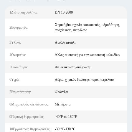
1Διάτρηση σωλήνα:
DN 10-2000
Χημική βιομηχανία, κατασκευές, υδροδότηση,
2Εφαρμογές:
αποχέτευση, πετρέλαιο
3Υλικό:
Ατσάλι ατσάλι
4Ονομασία:
Άλλες συσκευές για την κατασκευή καλωδίων
5Ειδικότητα:
Ανθεκτικό στη διάβρωση
6Υγρά:
Αέριο, χημικός διαλύτης, νερό, πετρέλαιο
7Εγκατάσταση:
Φλάντζες
8Μηχανισμός κλειδώματος:
Με νήματα
9Περιοχή θερμοκρασίας:
-40°F σε 180°F
10Εργασιακές θερμοκρασίες:
-30 °C-130 °C