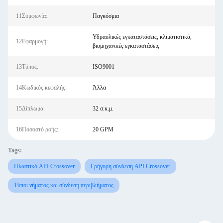
11Συμφωνία:
Παγκόσμια
Υδραυλικές εγκαταστάσεις, κλιματιστικά,
12Εφαρμογή:
βιομηχανικές εγκαταστάσεις
13Τύπος:
ISO9001
14Κωδικός κεφαλής:
Άλλα
15Δίπλωμα:
32 σ.κ.μ.
16Ποσοστό ροής:
20 GPM
Tags:
Πλαστικό API Crossover
Γρήγορη σύνδεση API Crossover
Τύποι νήματος και σύνδεση περιβλήματος