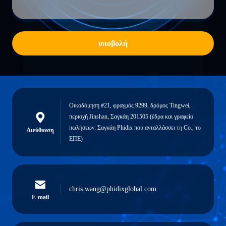
υποβολή
Οικοδόμηση #21, φραγμός 9299, δρόμος Tingwei,
περιοχή Jinshan, Σαγκάη 201505 (έδρα και γραφείο
πωλήσεων: Σαγκάη Phidix που ανταλλάσσει τη Co., το
Διεύθυνση
ΕΠΕ)
chris.wang@phidixglobal.com
E-mail