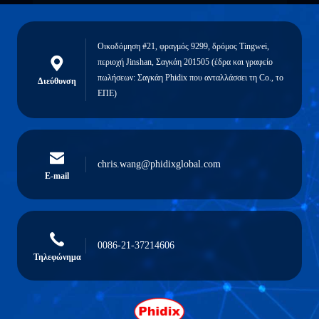
Οικοδόμηση #21, φραγμός 9299, δρόμος Tingwei,
περιοχή Jinshan, Σαγκάη 201505 (έδρα και γραφείο
πωλήσεων: Σαγκάη Phidix που ανταλλάσσει τη Co., το
Διεύθυνση
ΕΠΕ)
chris.wang@phidixglobal.com
E-mail
0086-21-37214606
Τηλεφώνημα