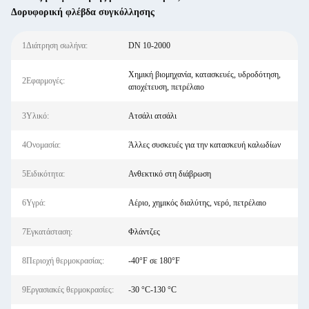
Δορυφορική φλέβδα συγκόλλησης
1Διάτρηση σωλήνα:
DN 10-2000
Χημική βιομηχανία, κατασκευές, υδροδότηση,
2Εφαρμογές:
αποχέτευση, πετρέλαιο
3Υλικό:
Ατσάλι ατσάλι
4Ονομασία:
Άλλες συσκευές για την κατασκευή καλωδίων
5Ειδικότητα:
Ανθεκτικό στη διάβρωση
6Υγρά:
Αέριο, χημικός διαλύτης, νερό, πετρέλαιο
7Εγκατάσταση:
Φλάντζες
8Περιοχή θερμοκρασίας:
-40°F σε 180°F
9Εργασιακές θερμοκρασίες:
-30 °C-130 °C