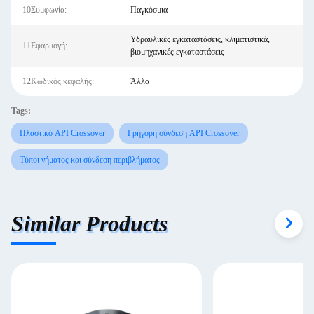
10Συμφωνία:
Παγκόσμια
Υδραυλικές εγκαταστάσεις, κλιματιστικά,
11Εφαρμογή:
βιομηχανικές εγκαταστάσεις
12Κωδικός κεφαλής:
Άλλα
Tags:
Πλαστικό API Crossover
Γρήγορη σύνδεση API Crossover
Τύποι νήματος και σύνδεση περιβλήματος
Similar Products