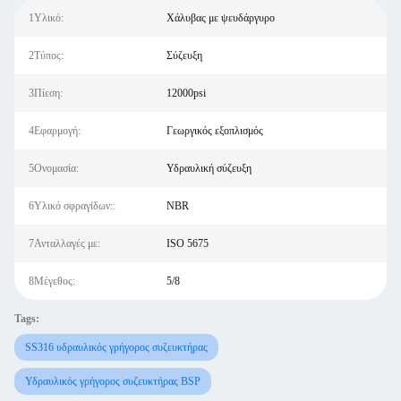
1Υλικό:
Χάλυβας με ψευδάργυρο
2Τύπος:
Σύζευξη
3Πίεση:
12000psi
4Εφαρμογή:
Γεωργικός εξοπλισμός
5Ονομασία:
Υδραυλική σύζευξη
6Υλικό σφραγίδων::
NBR
7Ανταλλαγές με:
ISO 5675
8Μέγεθος:
5/8
Tags:
SS316 υδραυλικός γρήγορος συζευκτήρας
Υδραυλικός γρήγορος συζευκτήρας BSP