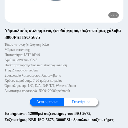
2
/
3
Υδραυλικός καλυμμένος ψευδάργυρος συζευκτήρας χάλυβα
3000PSI ISO 5675
Τόπος καταγωγής: Σαγκάη, Κίνα
Μάρκα: carterberg
Πιστοποίηση: IATF16949
Αριθμό μοντέλου: Cb-2
Ποσότητα παραγγελίας min: Διαπραγμάτευση
Τιμή: Διαπραγματεύσιμα
Συσκευασία λεπτομέρειες: Χαρτοκιβώτιο
Χρόνος παράδοσης: 7-20 ημέρες εργασίας
Όροι πληρωμής: L/C, D/A, D/P, T/T, Western Union
Δυνατότητα προσφοράς: 5000~20000 pc/month
Λεπτομέρεια
Description
Επισημαίνω:
12000psi συζευκτήρας του ISO 5675
,
Συζευκτήρας NBR ISO 5675
,
3000PSI υδραυλικοί συζευκτήρες