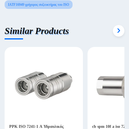
IATF16949 γρήγορος συζευκτήρας του ISO
Similar Products
PPK ISO 7241-1 A Υδραυλικός
cb spm 10f a iso 724