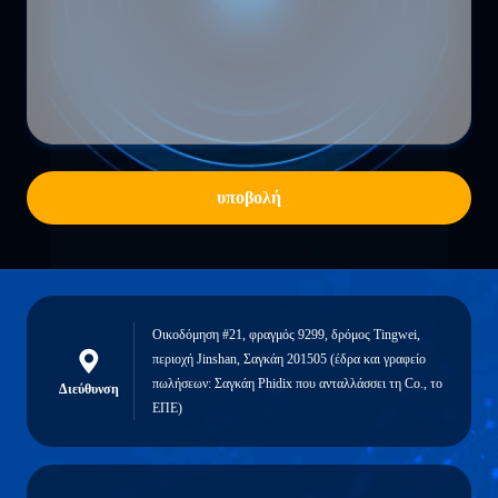
υποβολή
Οικοδόμηση #21, φραγμός 9299, δρόμος Tingwei,
περιοχή Jinshan, Σαγκάη 201505 (έδρα και γραφείο
πωλήσεων: Σαγκάη Phidix που ανταλλάσσει τη Co., το
Διεύθυνση
ΕΠΕ)