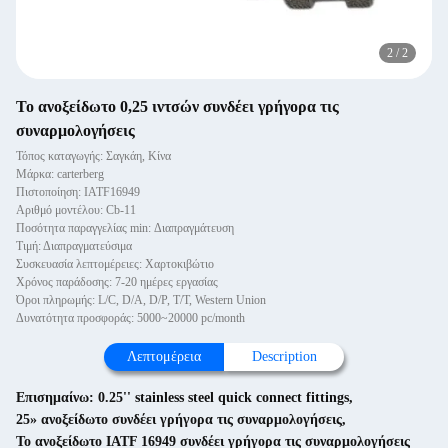
2
/
2
Το ανοξείδωτο 0,25 ιντσών συνδέει γρήγορα τις
συναρμολογήσεις
Τόπος καταγωγής: Σαγκάη, Κίνα
Μάρκα: carterberg
Πιστοποίηση: IATF16949
Αριθμό μοντέλου: Cb-11
Ποσότητα παραγγελίας min: Διαπραγμάτευση
Τιμή: Διαπραγματεύσιμα
Συσκευασία λεπτομέρειες: Χαρτοκιβώτιο
Χρόνος παράδοσης: 7-20 ημέρες εργασίας
Όροι πληρωμής: L/C, D/A, D/P, T/T, Western Union
Δυνατότητα προσφοράς: 5000~20000 pc/month
Λεπτομέρεια
Description
Επισημαίνω:
0.25'' stainless steel quick connect fittings
,
25» ανοξείδωτο συνδέει γρήγορα τις συναρμολογήσεις
,
Το ανοξείδωτο IATF 16949 συνδέει γρήγορα τις συναρμολογήσεις