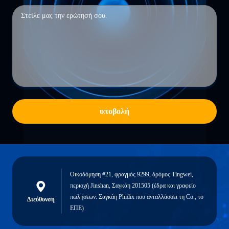
υποβολή
Οικοδόμηση #21, φραγμός 9299, δρόμος Tingwei,
περιοχή Jinshan, Σαγκάη 201505 (έδρα και γραφείο
πωλήσεων: Σαγκάη Phidix που ανταλλάσσει τη Co., το
Διεύθυνση
ΕΠΕ)