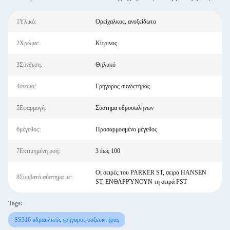
1Υλικό:
Ορείχαλκος, ανοξείδωτο
2Χρώμα:
Κίτρινος
3Σύνδεση:
Θηλυκό
4όνομα:
Γρήγορος συνδετήρας
5Εφαρμογή:
Σύστημα υδροσωλήνων
6μέγεθος:
Προσαρμοσμένο μέγεθος
7Εκτιμημένη ροή:
3 έως 100
Οι σειρές του PARKER ST, σειρά HANSEN
8Συμβατό σύστημα με:
ST, ΕΝΘΑΡΡΎΝΟΥΝ τη σειρά FST
Tags:
SS316 υδραυλικός γρήγορος συζευκτήρας