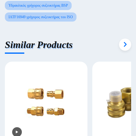
Υδραυλικός γρήγορος συζευκτήρας BSP
IATF16949 γρήγορος συζευκτήρας του ISO
Similar Products