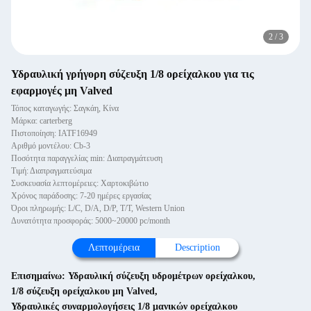
2
/
3
Υδραυλική γρήγορη σύζευξη 1/8 ορείχαλκου για τις
εφαρμογές μη Valved
Τόπος καταγωγής: Σαγκάη, Κίνα
Μάρκα: carterberg
Πιστοποίηση: IATF16949
Αριθμό μοντέλου: Cb-3
Ποσότητα παραγγελίας min: Διαπραγμάτευση
Τιμή: Διαπραγματεύσιμα
Συσκευασία λεπτομέρειες: Χαρτοκιβώτιο
Χρόνος παράδοσης: 7-20 ημέρες εργασίας
Όροι πληρωμής: L/C, D/A, D/P, T/T, Western Union
Δυνατότητα προσφοράς: 5000~20000 pc/month
Λεπτομέρεια
Description
Επισημαίνω:
Υδραυλική σύζευξη υδρομέτρων ορείχαλκου
,
1/8 σύζευξη ορείχαλκου μη Valved
,
Υδραυλικές συναρμολογήσεις 1/8 μανικών ορείχαλκου