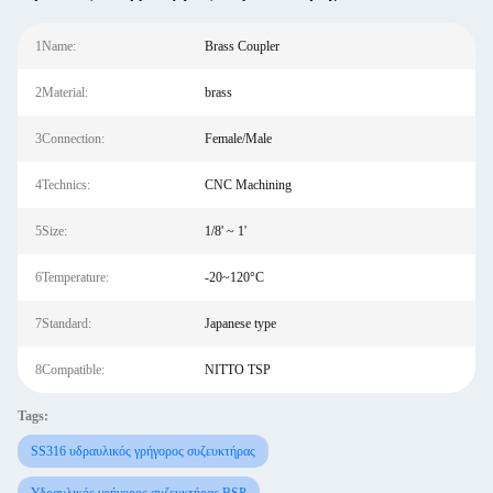
1Name:
Brass Coupler
2Material:
brass
3Connection:
Female/Male
4Technics:
CNC Machining
5Size:
1/8' ~ 1'
6Temperature:
-20~120°C
7Standard:
Japanese type
8Compatible:
NITTO TSP
Tags:
SS316 υδραυλικός γρήγορος συζευκτήρας