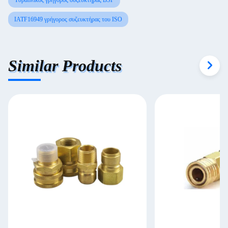
Υδραυλικός γρήγορος συζευκτήρας BSP
IATF16949 γρήγορος συζευκτήρας του ISO
Similar Products