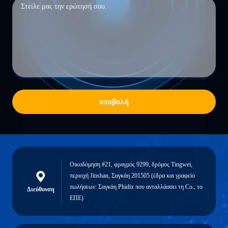
υποβολή
Οικοδόμηση #21, φραγμός 9299, δρόμος Tingwei,
περιοχή Jinshan, Σαγκάη 201505 (έδρα και γραφείο
πωλήσεων: Σαγκάη Phidix που ανταλλάσσει τη Co., το
Διεύθυνση
ΕΠΕ)