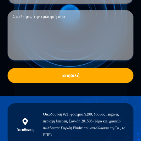
υποβολή
Οικοδόμηση #21, φραγμός 9299, δρόμος Tingwei,
περιοχή Jinshan, Σαγκάη 201505 (έδρα και γραφείο
πωλήσεων: Σαγκάη Phidix που ανταλλάσσει τη Co., το
Διεύθυνση
ΕΠΕ)