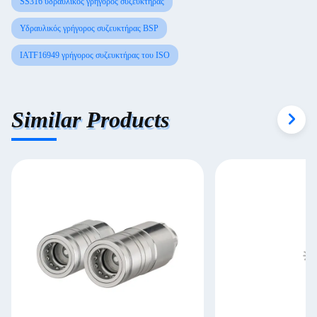
SS316 υδραυλικός γρήγορος συζευκτήρας
Υδραυλικός γρήγορος συζευκτήρας BSP
IATF16949 γρήγορος συζευκτήρας του ISO
Similar Products