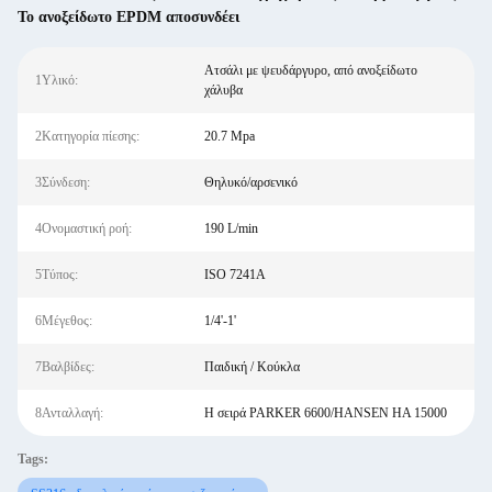
Το ανοξείδωτο EPDM αποσυνδέει
Ατσάλι με ψευδάργυρο, από ανοξείδωτο
1Υλικό:
χάλυβα
2Κατηγορία πίεσης:
20.7 Mpa
3Σύνδεση:
Θηλυκό/αρσενικό
4Ονομαστική ροή:
190 L/min
5Τύπος:
ISO 7241Α
6Μέγεθος:
1/4'-1'
7Βαλβίδες:
Παιδική / Κούκλα
8Ανταλλαγή:
Η σειρά PARKER 6600/HANSEN HA 15000
Tags: