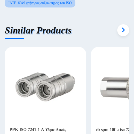
IATF16949 γρήγορος συζευκτήρας του ISO
Similar Products
PPK ISO 7241-1 A Υδραυλικός
cb spm 10f a iso 724