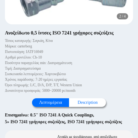
2
/
4
Ανοξείδωτο 0,5 ίντσες ISO 7241 γρήγορες συζεύξεις
Τόπος καταγωγής: Σαγκάη, Κίνα
Μάρκα: carterberg
Πιστοποίηση: IATF16949
Αριθμό μοντέλου: Cb-10
Ποσότητα παραγγελίας min: Διαπραγμάτευση
Τιμή: Διαπραγματεύσιμα
Συσκευασία λεπτομέρειες: Χαρτοκιβώτιο
Χρόνος παράδοσης: 7-20 ημέρες εργασίας
Όροι πληρωμής: L/C, D/A, D/P, T/T, Western Union
Δυνατότητα προσφοράς: 5000~20000 pc/month
Λεπτομέρεια
Description
Επισημαίνω:
0.5'' ISO 7241 A Quick Couplings
,
5» ISO 7241 γρήγορες συζεύξεις
,
ISO 7241 γρήγορες συζεύξεις
Ατσάλι με ψευδάργυρο, από ανοξείδωτο