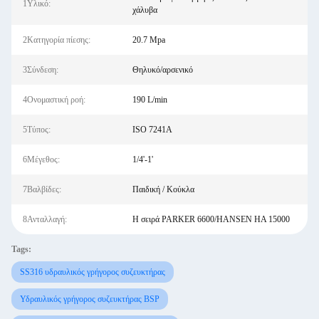
1Υλικό:
χάλυβα
2Κατηγορία πίεσης:
20.7 Mpa
3Σύνδεση:
Θηλυκό/αρσενικό
4Ονομαστική ροή:
190 L/min
5Τύπος:
ISO 7241Α
6Μέγεθος:
1/4'-1'
7Βαλβίδες:
Παιδική / Κούκλα
8Ανταλλαγή:
Η σειρά PARKER 6600/HANSEN HA 15000
Tags:
SS316 υδραυλικός γρήγορος συζευκτήρας
Υδραυλικός γρήγορος συζευκτήρας BSP