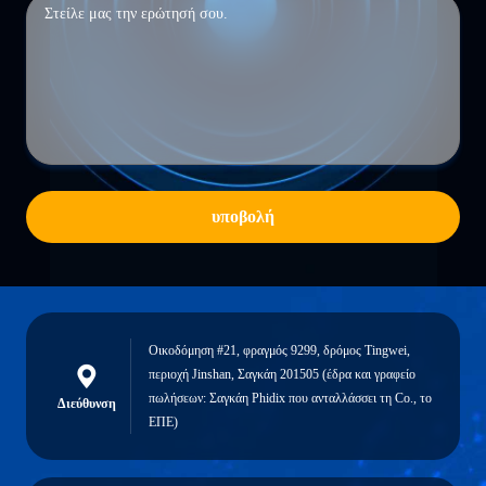
υποβολή
Οικοδόμηση #21, φραγμός 9299, δρόμος Tingwei,
περιοχή Jinshan, Σαγκάη 201505 (έδρα και γραφείο
πωλήσεων: Σαγκάη Phidix που ανταλλάσσει τη Co., το
Διεύθυνση
ΕΠΕ)