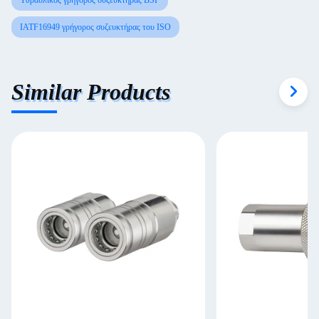
Υδραυλικός γρήγορος συζευκτήρας BSP
IATF16949 γρήγορος συζευκτήρας του ISO
Similar Products