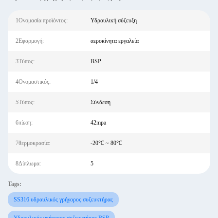
1Ονομασία προϊόντος:
Υδραυλική σύζευξη
2Εφαρμογή:
αεροκίνητα εργαλεία
3Τύπος:
BSP
4Ονομαστικός:
1/4
5Τύπος:
Σύνδεση
6πίεση:
42mpa
7θερμοκρασία:
-20℃ ~ 80℃
8Δίπλωμα:
5
Tags:
SS316 υδραυλικός γρήγορος συζευκτήρας