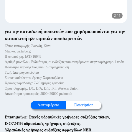
2
/
4
για την κατασκευή συσκευών που χρησιμοποιούνται για την
κατασκευή ηλεκτρικών συσσωρευτών
Τόπος καταγωγής: Σαγκάη, Κίνα
Μάρκα: carterberg
Πιστοποίηση: IATF16949
Αριθμό μοντέλου: Ειδικότερα, οι ενδείξεις που αναφέρονται στην παράγραφο 1 πρέπει να λαμβάνονται υπόψη.
Ποσότητα παραγγελίας min: Διαπραγμάτευση
Τιμή: Διαπραγματεύσιμα
Συσκευασία λεπτομέρειες: Χαρτοκιβώτιο
Χρόνος παράδοσης: 7-20 ημέρες εργασίας
Όροι πληρωμής: L/C, D/A, D/P, T/T, Western Union
Δυνατότητα προσφοράς: 5000~20000 pc/month
Λεπτομέρεια
Description
Επισημαίνω:
Στενές υδραυλικές γρήγορες συζεύξεις τύπων
,
ISO7241B υδραυλικές γρήγορες συζεύξεις
,
Υδραυλικές γρήγορες συζεύξεις σφραγίδων NBR