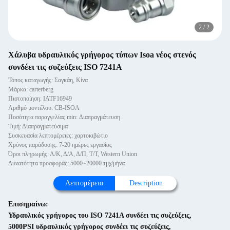
2
/
2
Χάλυβα υδραυλικός γρήγορος τύπων Isoa νέος στενός
συνδέει τις συζεύξεις ISO 7241A
Τόπος καταγωγής: Σαγκάη, Κίνα
Μάρκα: carterberg
Πιστοποίηση: IATF16949
Αριθμό μοντέλου: CB-ISOA
Ποσότητα παραγγελίας min: Διαπραγμάτευση
Τιμή: Διαπραγματεύσιμα
Συσκευασία λεπτομέρειες: χαρτοκιβώτιο
Χρόνος παράδοσης: 7-20 ημέρες εργασίας
Όροι πληρωμής: Λ/Κ, Δ/Α, Δ/Π, Τ/Τ, Western Union
Δυνατότητα προσφοράς: 5000~20000 τμχ/μήνα
Λεπτομέρεια
Description
Επισημαίνω:
Υδραυλικός γρήγορος του ISO 7241A συνδέει τις συζεύξεις
,
5000PSI υδραυλικός γρήγορος συνδέει τις συζεύξεις
,