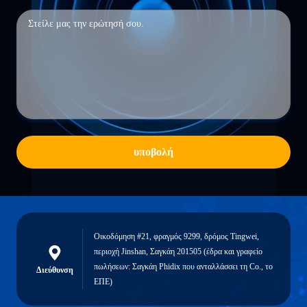
υποβολή
Οικοδόμηση #21, φραγμός 9299, δρόμος Tingwei,
περιοχή Jinshan, Σαγκάη 201505 (έδρα και γραφείο
πωλήσεων: Σαγκάη Phidix που ανταλλάσσει τη Co., το
Διεύθυνση
ΕΠΕ)