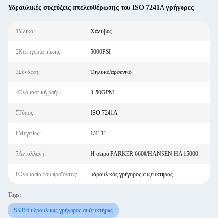
Υδραυλικές συζεύξεις απελευθέρωσης του ISO 7241A γρήγορες
1Υλικό:
Χάλυβας
2Κατηγορία πίεσης:
5000PSI
3Σύνδεση:
Θηλυκό/αρσενικό
4Ονομαστική ροή:
3-50GPM
5Τύπος:
ISO 7241Α
6Μέγεθος:
1/4'-1'
7Ανταλλαγή:
Η σειρά PARKER 6600/HANSEN HA 15000
8Ονομασία του προϊόντος:
υδραυλικός γρήγορος συζευκτήρας
Tags:
SS316 υδραυλικός γρήγορος συζευκτήρας