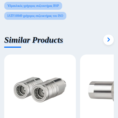
Υδραυλικός γρήγορος συζευκτήρας BSP
IATF16949 γρήγορος συζευκτήρας του ISO
Similar Products