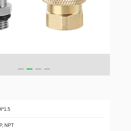
4*1.5
P, NPT