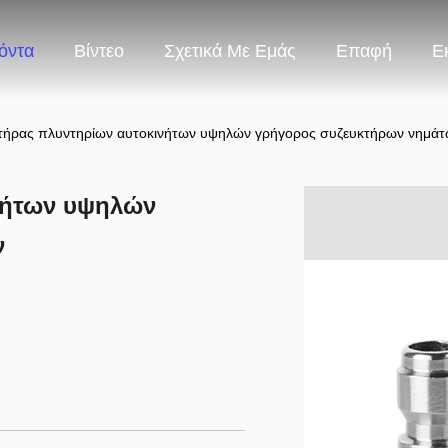
όντα
Βίντεο
Σχετικά Με Εμάς
Επαφή
Ε
τήρας πλυντηρίων αυτοκινήτων υψηλών γρήγορος συζευκτήρων νημά
νήτων υψηλών
ν