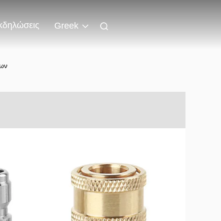
κδηλώσεις
Greek
των