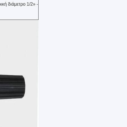
κή διάμετρο 1/2» -