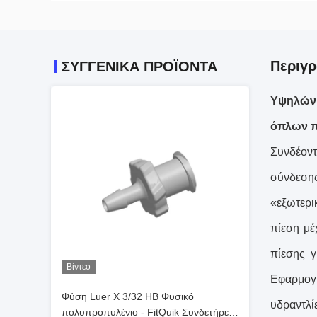
Περιγρ
ΣΥΓΓΕΝΙΚΆ ΠΡΟΪΌΝΤΑ
Υψηλών 
όπλων π
Συνδέοντ
σύνδεση
«εξωτερι
πίεση μέ
πίεσης γ
Βίντεο
Εφαρμογή
Φύση Luer X 3/32 HB Φυσικό
υδραντλίε
πολυπροπυλένιο - FitQuik Συνδετήρες