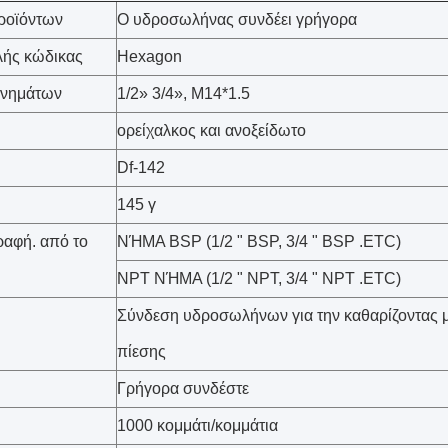
ροϊόντων
Ο υδροσωλήνας συνδέει γρήγορα
λής κώδικας
Hexagon
 νημάτων
1/2» 3/4», M14*1.5
ορείχαλκος και ανοξείδωτο
Df-142
145 γ
αφή. από το
ΝΉΜΑ BSP (1/2 " BSP, 3/4 " BSP .ETC)
NPT ΝΉΜΑ (1/2 " NPT, 3/4 " NPT .ETC)
Σύνδεση υδροσωλήνων για την καθαρίζοντας 
πίεσης
Γρήγορα συνδέστε
1000 κομμάτι/κομμάτια