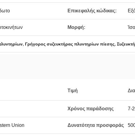
ίδωτο
Επικεφαλής κώδικας:
Εξ
υτοκινήτων
Μορφή:
Ίσ
,
,
πλυντηρίων
Γρήγορος συζευκτήρας πλυντηρίων πίεσης
Συζευκτ
Τιμή
Δι
Χρόνος παράδοσης
7-2
estern Union
Δυνατότητα προσφοράς
50