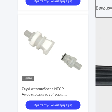
Βρείτε την καλύτερη τιμή
Εφαρμογ
Βίντεο
Σειρά αποσύνδεσης HFCP
Αποστειρωμένες γρήγορες
αποσυνδέσεις για Βιοφαρμακευτική &
Βρείτε την καλύτερη τιμή
Θεραπεία Κυττάρων