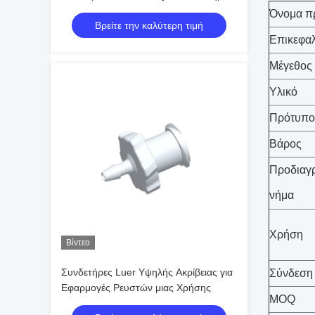
& Εφοδιασμοί
Όνομα π
Βρείτε την καλύτερη τιμή
Επικεφα
Μέγεθος
Υλικό
Πρότυπο
Βάρος
Προδιαγρ
νήμα
Χρήση
Βίντεο
Συνδετήρες Luer Υψηλής Ακρίβειας για
Σύνδεση
Εφαρμογές Ρευστών μιας Χρήσης
MOQ