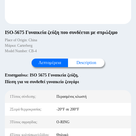
ISO-5675 Γυναικεία ζεύξη που συνδέεται με σπρώξιμο
Place of Origin: China
Μάρκα: Carterberg
Model Number: CB-4
Λεπτομέρεια
Description
Επισημαίνω:
ISO 5675 Γυναικεία ζεύξη
,
Πίεση για να συνδεθεί γυναικείο ζευγάρι
1Τύπος σύνδεσης:
Περασμένος κλωστή
2Σειρά θερμοκρασίας:
-20°F σε 200°F
3Τύπος σφραγίδας:
O-RING
4Τύπος κολπίσκων/εξόδου:
Θηλυκό