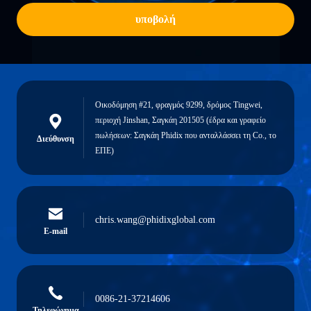
υποβολή
Οικοδόμηση #21, φραγμός 9299, δρόμος Tingwei,
περιοχή Jinshan, Σαγκάη 201505 (έδρα και γραφείο
πωλήσεων: Σαγκάη Phidix που ανταλλάσσει τη Co., το
Διεύθυνση
ΕΠΕ)
chris.wang@phidixglobal.com
E-mail
0086-21-37214606
Τηλεφώνημα