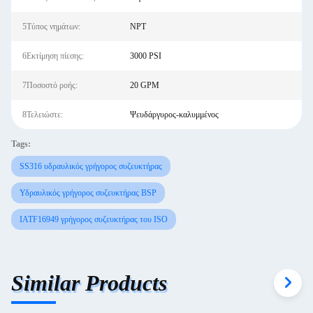
5Τύπος νημάτων:
NPT
6Εκτίμηση πίεσης:
3000 PSI
7Ποσοστό ροής:
20 GPM
8Τελειώστε:
Ψευδάργυρος-καλυμμένος
Tags:
SS316 υδραυλικός γρήγορος συζευκτήρας
Υδραυλικός γρήγορος συζευκτήρας BSP
IATF16949 γρήγορος συζευκτήρας του ISO
Similar Products