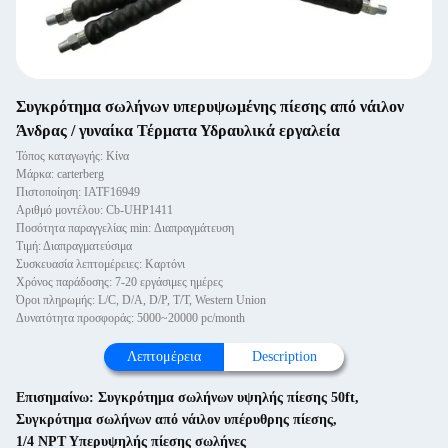
Συγκρότημα σωλήνων υπερυψωμένης πίεσης από νάιλον
Άνδρας / γυναίκα Τέρματα Υδραυλικά εργαλεία
Τόπος καταγωγής: Κίνα
Μάρκα: carterberg
Πιστοποίηση: IATF16949
Αριθμό μοντέλου: Cb-UHP1411
Ποσότητα παραγγελίας min: Διαπραγμάτευση
Τιμή: Διαπραγματεύσιμα
Συσκευασία λεπτομέρειες: Καρτόνι
Χρόνος παράδοσης: 7-20 εργάσιμες ημέρες
Όροι πληρωμής: L/C, D/A, D/P, T/T, Western Union
Δυνατότητα προσφοράς: 5000~20000 pc/month
Λεπτομέρεια
Description
Επισημαίνω:
Συγκρότημα σωλήνων υψηλής πίεσης 50ft
,
Συγκρότημα σωλήνων από νάιλον υπέρυθρης πίεσης
,
1/4 ΝΡΤ Υπερυψηλής πίεσης σωλήνες