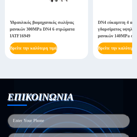
Υδραυλικός βιομηχανικός σωλήνας
DN4 εύκαμπτη 4 αντ
μανικών 300MPa DN4 6 στρώματα
γδαρσίματος υψηλών
IATF16949
μανικών 140MPa στ
Βρείτε την καλύτερη τιμή
Βρείτε την καλύτερη
ΕΠΙΚΟΙΝΩΝΙΑ