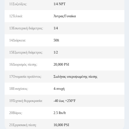
11Συζεύξεις:
1/4 NPT
12Τελικά:
Άντρας/Γυναίκα
13Εσωτερική διάμετρος:
1/4
14Διάρκεια:
50ft
15Εξωτερική διάμετρος:
1/2
16Διορισμός πίεσης:
20,000 PSI
17Ονομασία προϊόντος:
Σωλήνας υπερυψωμένης πίεσης
18Ενισχύσεις:
4-πτυχή
19Τεχνική θερμοκρασία:
-40 έως +250°F
20Βάρος:
2.5 lbs/ft
21Εργασιακή πίεση:
16,000 PSI