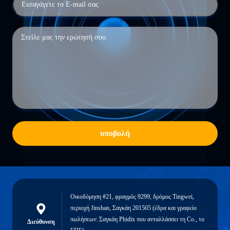
υποβολή
Οικοδόμηση #21, φραγμός 9299, δρόμος Tingwei,
περιοχή Jinshan, Σαγκάη 201505 (έδρα και γραφείο
πωλήσεων: Σαγκάη Phidix που ανταλλάσσει τη Co., το
Διεύθυνση