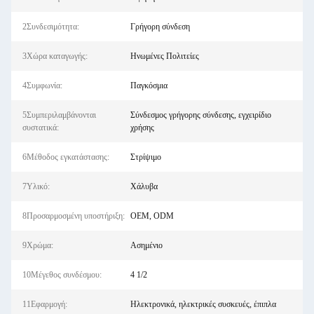
2Συνδεσιμότητα:
Γρήγορη σύνδεση
3Χώρα καταγωγής:
Ηνωμένες Πολιτείες
4Συμφωνία:
Παγκόσμια
5Συμπεριλαμβάνονται
Σύνδεσμος γρήγορης σύνδεσης, εγχειρίδιο
συστατικά:
χρήσης
6Μέθοδος εγκατάστασης:
Στρίψιμο
7Υλικό:
Χάλυβα
8Προσαρμοσμένη υποστήριξη:
OEM, ODM
9Χρώμα:
Ασημένιο
10Μέγεθος συνδέσμου:
4 1/2
11Εφαρμογή:
Ηλεκτρονικά, ηλεκτρικές συσκευές, έπιπλα