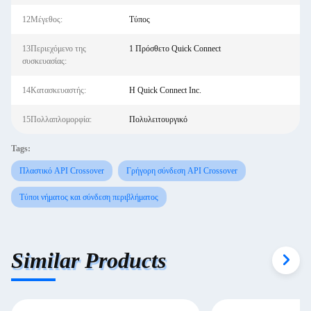
12Μέγεθος:
Τύπος
13Περιεχόμενο της
1 Πρόσθετο Quick Connect
συσκευασίας:
14Κατασκευαστής:
Η Quick Connect Inc.
15Πολλαπλομορφία:
Πολυλειτουργικό
Tags:
Πλαστικό API Crossover
Γρήγορη σύνδεση API Crossover
Τύποι νήματος και σύνδεση περιβλήματος
Similar Products