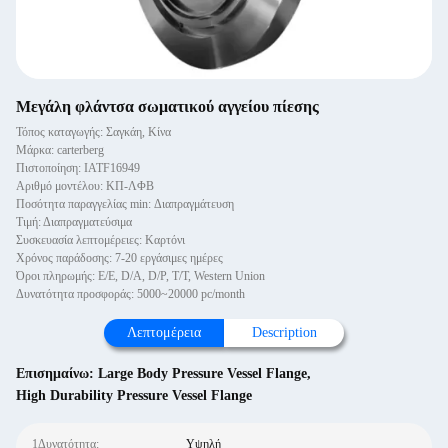
Μεγάλη φλάντσα σωματικού αγγείου πίεσης
Τόπος καταγωγής: Σαγκάη, Κίνα
Μάρκα: carterberg
Πιστοποίηση: IATF16949
Αριθμό μοντέλου: ΚΠ-ΛΦΒ
Ποσότητα παραγγελίας min: Διαπραγμάτευση
Τιμή: Διαπραγματεύσιμα
Συσκευασία λεπτομέρειες: Καρτόνι
Χρόνος παράδοσης: 7-20 εργάσιμες ημέρες
Όροι πληρωμής: Ε/Ε, D/A, D/P, T/T, Western Union
Δυνατότητα προσφοράς: 5000~20000 pc/month
Λεπτομέρεια
Description
Επισημαίνω:
Large Body Pressure Vessel Flange
,
High Durability Pressure Vessel Flange
1Δυνατότητα:
Υψηλή