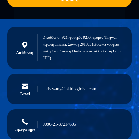
Οικοδόμηση #21, φραγμός 9299, δρόμος Tingwei,
περιοχή Jinshan, Σαγκάη 201505 (έδρα και γραφείο
πωλήσεων: Σαγκάη Phidix που ανταλλάσσει τη Co., το
Διεύθυνση
ΕΠΕ)
chris.wang@phidixglobal.com
E-mail
0086-21-37214606
Τηλεφώνημα