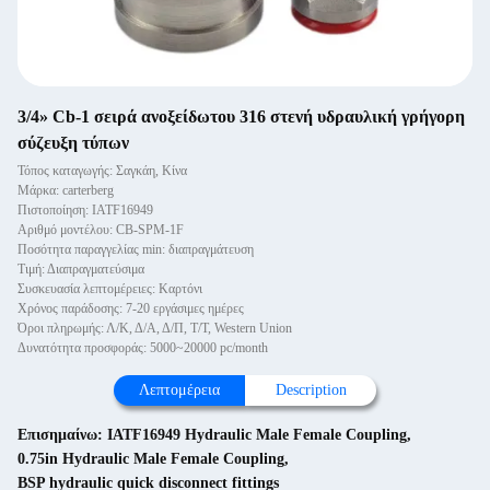
3/4» Cb-1 σειρά ανοξείδωτου 316 στενή υδραυλική γρήγορη
σύζευξη τύπων
Τόπος καταγωγής: Σαγκάη, Κίνα
Μάρκα: carterberg
Πιστοποίηση: IATF16949
Αριθμό μοντέλου: CB-SPM-1F
Ποσότητα παραγγελίας min: διαπραγμάτευση
Τιμή: Διαπραγματεύσιμα
Συσκευασία λεπτομέρειες: Καρτόνι
Χρόνος παράδοσης: 7-20 εργάσιμες ημέρες
Όροι πληρωμής: Λ/Κ, Δ/Α, Δ/Π, Τ/Τ, Western Union
Δυνατότητα προσφοράς: 5000~20000 pc/month
Λεπτομέρεια
Description
Επισημαίνω:
IATF16949 Hydraulic Male Female Coupling
,
0.75in Hydraulic Male Female Coupling
,
BSP hydraulic quick disconnect fittings