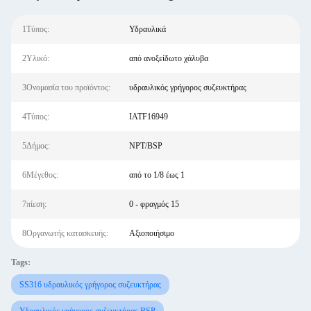
1Τύπος:
Υδραυλικά
2Υλικό:
από ανοξείδωτο χάλυβα
3Ονομασία του προϊόντος:
υδραυλικός γρήγορος συζευκτήρας
4Τύπος:
IATF16949
5Δήμος:
NPT/BSP
6Μέγεθος:
από το 1/8 έως 1
7πίεση:
0 - φραγμός 15
8Οργανωτής κατασκευής:
Αξιοποιήσιμο
Tags:
SS316 υδραυλικός γρήγορος συζευκτήρας