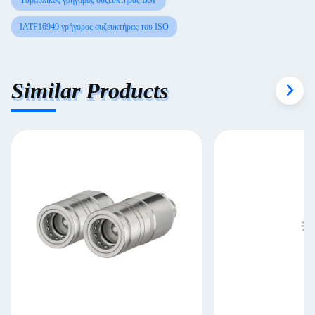
Υδραυλικός γρήγορος συζευκτήρας BSP
IATF16949 γρήγορος συζευκτήρας του ISO
Similar Products