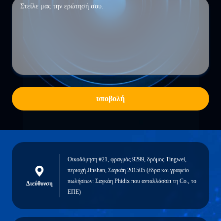
υποβολή
Οικοδόμηση #21, φραγμός 9299, δρόμος Tingwei,
περιοχή Jinshan, Σαγκάη 201505 (έδρα και γραφείο
πωλήσεων: Σαγκάη Phidix που ανταλλάσσει τη Co., το
Διεύθυνση
ΕΠΕ)